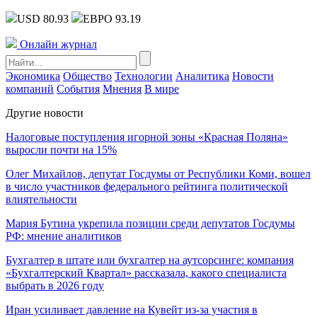
USD 80.93
ЕВРО 93.19
Онлайн журнал
Экономика
Общество
Технологии
Аналитика
Новости
компаний
События
Мнения
В мире
Другие новости
Налоговые поступления игорной зоны «Красная Поляна»
выросли почти на 15%
Олег Михайлов, депутат Госдумы от Республики Коми, вошел
в число участников федерального рейтинга политической
влиятельности
Мария Бутина укрепила позиции среди депутатов Госдумы
РФ: мнение аналитиков
Бухгалтер в штате или бухгалтер на аутсорсинге: компания
«Бухгалтерский Квартал» рассказала, какого специалиста
выбрать в 2026 году
Иран усиливает давление на Кувейт из-за участия в