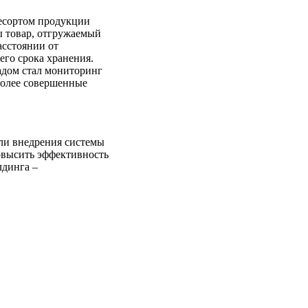
ресортом продукции
ы товар, отгружаемый
асстоянии от
его срока хранения.
дом стал мониторинг
 более совершенные
ли внедрения системы
овысить эффективность
лдинга –