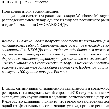
01.08.2011 | 17:38
Общество
Подведены итоги восьми месяцев
эксплуатации системы управления cкладом Warehouse Manageme
распределительном складе одного из лидеров российского рын
изделий – компании ОАО «АККОНД».
Компания «Акконд» более полувека работает на Российском ры
кондитерских изделий. Стремительное развитие в последние г
говорить об «АККОНД» как о холдинге, объединившим нескольк
вертикально-интегрированных предприятий: кондитерское про
фирменных магазинов, транспортную компанию и сельскохозяй
Только с начала 2011 года коллектив получил несколько прест
золотые медали международной выставки «Продэкспо» и приз
конкурса «100 лучших товаров России».
В целях оптимизации операционной деятельности и возможнос
реагировать на покупательский спрос, в 2010 году компания 
эксплуатацию крупнейший в Чувашии логистический центр об
Руководство компании, понимая, что грамотно выстроенная ло
одной из эффективных составляющих успеха, приняло решение