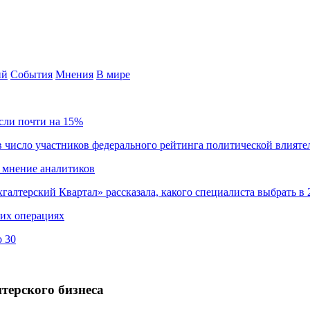
ий
События
Мнения
В мире
сли почти на 15%
 число участников федерального рейтинга политической влияте
 мнение аналитиков
хгалтерский Квартал» рассказала, какого специалиста выбрать в 
ких операциях
о 30
терского бизнеса