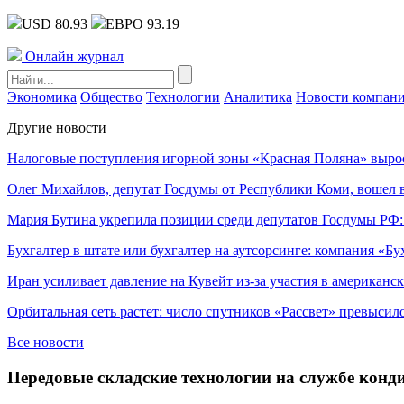
USD 80.93
ЕВРО 93.19
Онлайн журнал
Экономика
Общество
Технологии
Аналитика
Новости компан
Другие новости
Налоговые поступления игорной зоны «Красная Поляна» выро
Олег Михайлов, депутат Госдумы от Республики Коми, вошел в
Мария Бутина укрепила позиции среди депутатов Госдумы РФ:
Бухгалтер в штате или бухгалтер на аутсорсинге: компания «Бу
Иран усиливает давление на Кувейт из-за участия в американс
Орбитальная сеть растет: число спутников «Рассвет» превысил
Все новости
Передовые складские технологии на службе конди