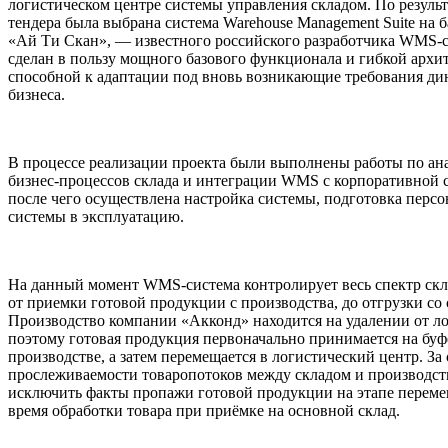
логистическом центре системы управления складом. По резуль
тендера была выбрана система Warehouse Management Suite на 
«Ай Ти Скан», — известного российского разработчика WMS-
сделан в пользу мощного базового функционала и гибкой архи
способной к адаптации под вновь возникающие требования д
бизнеса.
В процессе реализации проекта были выполнены работы по ан
бизнес-процессов склада и интеграции WMS с корпоративной 
после чего осуществлена настройка системы, подготовка персо
системы в эксплуатацию.
На данный момент WMS-система контролирует весь спектр скл
от приемки готовой продукции с производства, до отгрузки со 
Производство компании «Акконд» находится на удалении от ло
поэтому готовая продукция первоначально принимается на бу
производстве, а затем перемещается в логистический центр. За 
прослеживаемости товаропотоков между складом и производст
исключить факты пропажи готовой продукции на этапе переме
время обработки товара при приёмке на основной склад.