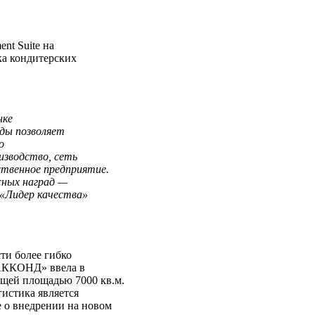
nt Suite на
ка кондитерских
нке
оды позволяет
о
изводство, сеть
ственное предприятие.
ижных наград —
 «Лидер качества»
ти более гибко
«АККОНД» ввела в
щей площадью 7000 кв.м.
гистика является
 о внедрении на новом