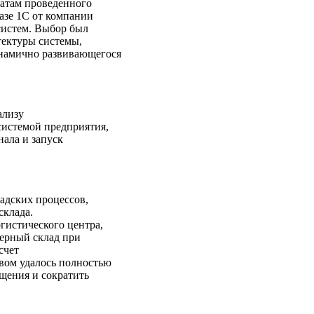
татам проведенного
базе 1С от компании
cистем. Выбор был
тектуры системы,
инамично развивающегося
ализу
системой предприятия,
нала и запуск
адских процессов,
склада.
гистического центра,
ферный склад при
счет
вом удалось полностью
щения и сократить