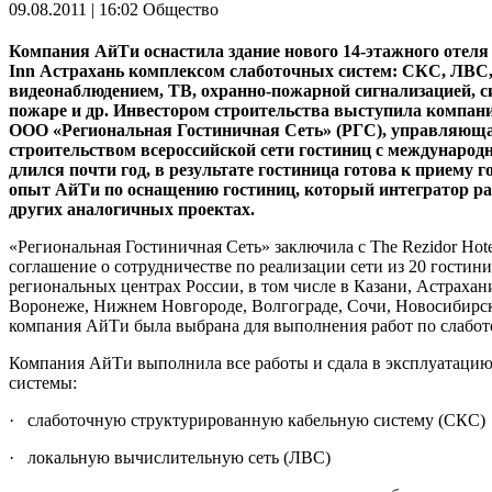
09.08.2011 | 16:02
Общество
Компания АйТи оснастила здание нового 14-этажного отеля
Inn
Астрахань комплексом слаботочных систем: СКС, ЛВС
видеонаблюдением, ТВ, охранно-пожарной сигнализацией, 
пожаре и др. Инвестором строительства выступила компан
ООО
«Региональная Гостиничная Сеть» (РГС), управляющ
строительством всероссийской сети гостиниц с международ
длился почти год, в результате гостиница готова к приему г
опыт АйТи по оснащению гостиниц, который интегратор р
других аналогичных проектах.
«Региональная Гостиничная Сеть» заключила с The Rezidor Hot
соглашение о сотрудничестве по реализации сети из 20 гостиниц
региональных центрах России, в том числе в Казани, Астрахан
Воронеже, Нижнем Новгороде, Волгограде, Сочи, Новосибирск
компания АйТи была выбрана для выполнения работ по слабо
Компания АйТи выполнила все работы и сдала в эксплуатаци
системы:
· слаботочную структурированную кабельную систему (СКС)
· локальную вычислительную сеть (ЛВС)