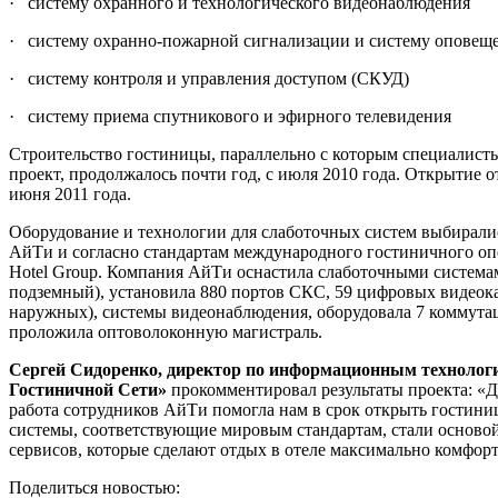
· систему охранного и технологического видеонаблюдения
· систему охранно-пожарной сигнализации и систему оповещ
· систему контроля и управления доступом (СКУД)
· систему приема спутникового и эфирного телевидения
Строительство гостиницы, параллельно с которым специалис
проект, продолжалось почти год, с июля 2010 года. Открытие о
июня 2011 года.
Оборудование и технологии для слаботочных систем выбирали
АйТи и согласно стандартам международного гостиничного опе
Hotel Group. Компания АйТи оснастила слаботочными системам
подземный), установила 880 портов СКС, 59 цифровых видеока
наружных), системы видеонаблюдения, оборудовала 7 коммута
проложила оптоволоконную магистраль.
Сергей Сидоренко, директор по информационным технолог
Гостиничной Сети»
прокомментировал результаты проекта: «Д
работа сотрудников АйТи помогла нам в срок открыть гостини
системы, соответствующие мировым стандартам, стали основой
сервисов, которые сделают отдых в отеле максимально комфор
Поделиться новостью: