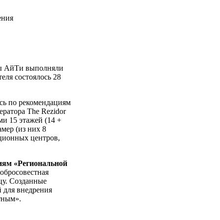
ения
ты АйТи выполняли
теля состоялось 28
сь по рекомендациям
ратора The Rezidor
и 15 этажей (14 +
мер (из них 8
ционных центров,
иям «Региональной
обросовестная
цу. Созданные
 для внедрения
тным».