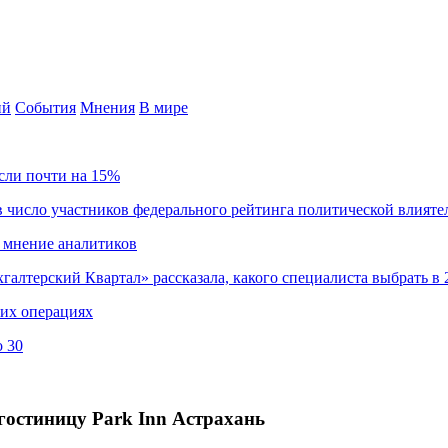
ий
События
Мнения
В мире
сли почти на 15%
 число участников федерального рейтинга политической влияте
 мнение аналитиков
хгалтерский Квартал» рассказала, какого специалиста выбрать в 
ких операциях
о 30
гостиницу Park Inn Астрахань