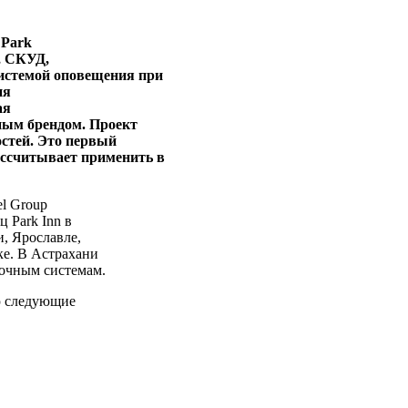
Park
, СКУД,
системой оповещения при
ия
ая
ным брендом. Проект
остей. Это первый
ассчитывает применить в
el Group
 Park Inn в
и, Ярославле,
е. В Астрахани
точным системам.
ю следующие