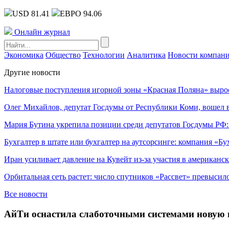
USD 81.41
ЕВРО 94.06
Онлайн журнал
Экономика
Общество
Технологии
Аналитика
Новости компан
Другие новости
Налоговые поступления игорной зоны «Красная Поляна» выро
Олег Михайлов, депутат Госдумы от Республики Коми, вошел в
Мария Бутина укрепила позиции среди депутатов Госдумы РФ:
Бухгалтер в штате или бухгалтер на аутсорсинге: компания «Бу
Иран усиливает давление на Кувейт из-за участия в американс
Орбитальная сеть растет: число спутников «Рассвет» превысил
Все новости
АйТи оснастила слаботочными системами новую 