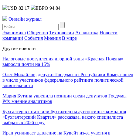
USD 82.17
ЕВРО 94.84
Онлайн журнал
Экономика
Общество
Технологии
Аналитика
Новости
компаний
События
Мнения
В мире
Другие новости
Налоговые поступления игорной зоны «Красная Поляна»
выросли почти на 15%
Олег Михайлов, депутат Госдумы от Республики Коми, вошел
в число участников федерального рейтинга политической
влиятельности
Мария Бутина укрепила позиции среди депутатов Госдумы
РФ: мнение аналитиков
Бухгалтер в штате или бухгалтер на аутсорсинге: компания
«Бухгалтерский Квартал» рассказала, какого специалиста
выбрать в 2026 году
Иран усиливает давление на Кувейт из-за участия в