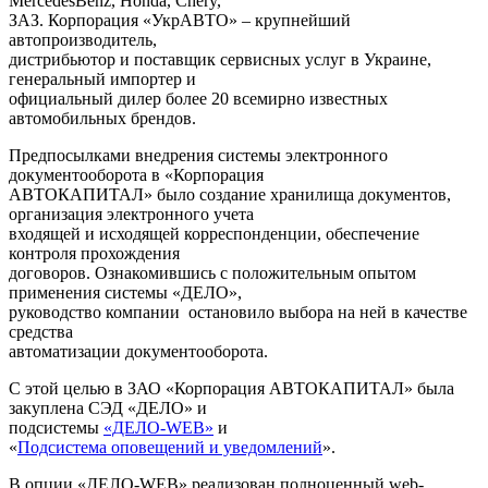
MercedesBenz, Honda, Chery,
ЗАЗ.
Корпорация «УкрАВТО» – крупнейший
автопроизводитель,
дистрибьютор и поставщик сервисных услуг в Украине,
генеральный импортер и
официальный дилер более 20 всемирно известных
автомобильных брендов.
Предпосылками внедрения системы электронного
документооборота в «Корпорация
АВТОКАПИТАЛ» было создание хранилища документов,
организация электронного учета
входящей и исходящей корреспонденции, обеспечение
контроля прохождения
договоров. Ознакомившись с положительным опытом
применения системы «ДЕЛО»,
руководство компании остановило выбора на ней в качестве
средства
автоматизации документооборота.
С этой целью в ЗАО «Корпорация АВТОКАПИТАЛ» была
закуплена СЭД «ДЕЛО» и
подсистемы
«ДЕЛО-WEB»
и
«
Подсистема оповещений и уведомлений
».
В опции «ДЕЛО-WEB» реализован полноценный web-