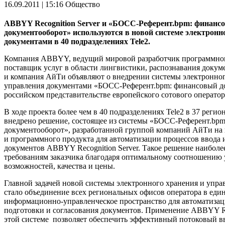
16.09.2011 | 15:16
Общество
ABBYY Recognition Server и
«БОСС-Референт.bpm: финанс
документооборот» используются в новой системе электронн
документами в 40 подразделениях Tele2.
Компания ABBYY, ведущий мировой разработчик программног
поставщик услуг в области лингвистики, распознавания докум
и компания АйТи объявляют о внедрении системы электронног
управления документами «БОСС-Референт.bpm: финансовый д
российском представительстве европейского сотового оператора
В ходе проекта более чем в 40 подразделениях Tele2 в 37 реги
внедрено решение, состоящее из системы «БОСС-Референт.bp
документооборот», разработанной группой компаний АйТи на 
и программного продукта для автоматизации процессов ввода 
документов ABBYY Recognition Server. Такое решение наиболе
требованиям заказчика благодаря оптимальному соотношению 
возможностей, качества и цены.
Главной задачей новой системы электронного хранения и упр
стало объединение всех региональных офисов оператора в еди
информационно-управленческое пространство для автоматизац
подготовки и согласования документов. Применение ABBYY Rec
этой системе позволяет обеспечить эффективный потоковый в