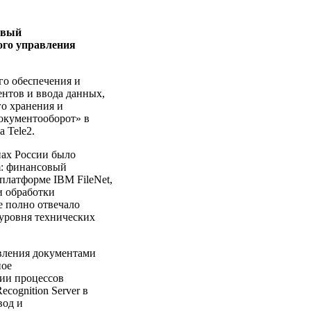
овый
ого управления
о обеспечения и
ентов и ввода данных,
о хранения и
окументооборот» в
 Tele2.
онах России было
m: финансовый
платформе IBM FileNet,
и обработки
е полно отвечало
уровня технических
авления документами
ное
ии процессов
ognition Server в
вод и