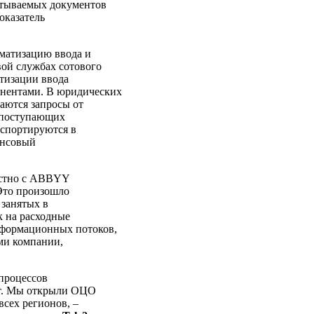
батываемых документов
оказатель
оматизацию ввода и
вой службах сотового
атизации ввода
онентами. В юридических
аются запросы от
д поступающих
кспортируются в
ансовый
естно с ABBYY
 Это произошло
 занятых в
к на расходные
нформационных потоков,
ми компании,
 процессов
от. Мы открыли ОЦО
сех регионов, –