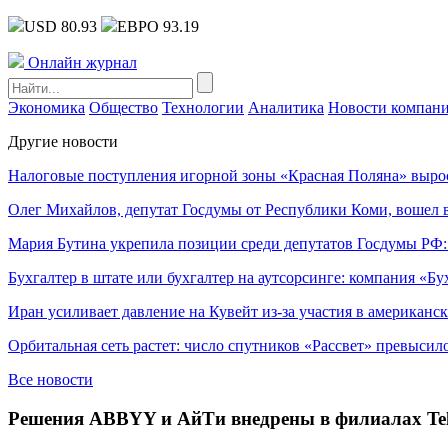
USD 80.93
ЕВРО 93.19
Онлайн журнал
Экономика
Общество
Технологии
Аналитика
Новости компан
Другие новости
Налоговые поступления игорной зоны «Красная Поляна» выро
Олег Михайлов, депутат Госдумы от Республики Коми, вошел в
Мария Бутина укрепила позиции среди депутатов Госдумы РФ:
Бухгалтер в штате или бухгалтер на аутсорсинге: компания «Бу
Иран усиливает давление на Кувейт из-за участия в американс
Орбитальная сеть растет: число спутников «Рассвет» превысил
Все новости
Решения ABBYY и АйТи внедрены в филиалах Tele