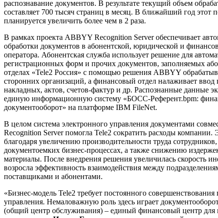
распознавание документов. В результате текущий объем обра
составляет 700 тысяч страниц в месяц. В ближайший год этот п
планируется увеличить более чем в 2 раза.
В рамках проекта ABBYY Recognition Server обеспечивает авт
обработки документов в абонентской, юридической и финансо
оператора. Абонентская служба использует решение для автом
регистрационных форм и прочих документов, заполняемых аб
отделах «Tele2 Россия» с помощью решения ABBYY обрабатыв
сторонних организаций, а финансовый отдел налаживает вво
накладных, актов, счетов-фактур и др. Распознанные данные э
единую информационную систему «БОСС-Референт.bpm: фин
документооборот» на платформе IBM FileNet.
В целом система электронного управления документами совм
Recognition Server помогла Tele2 сократить расходы компании.
благодаря увеличению производительности труда сотрудников,
документоемких бизнес-процессах, а также снижению издерже
материалы. После внедрения решения увеличилась скорость и
возросла эффективность взаимодействия между подразделения
поставщиками и абонентами.
«Бизнес-модель Tele2 требует постоянного совершенствования
управления. Немаловажную роль здесь играет документообор
(общий центр обслуживания) – единый финансовый центр для в