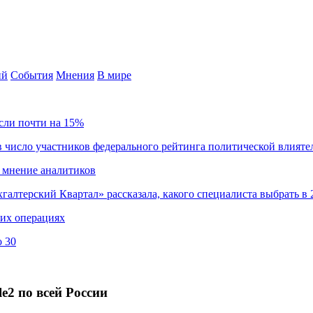
ий
События
Мнения
В мире
сли почти на 15%
 число участников федерального рейтинга политической влияте
 мнение аналитиков
хгалтерский Квартал» рассказала, какого специалиста выбрать в 
ких операциях
о 30
2 по всей России