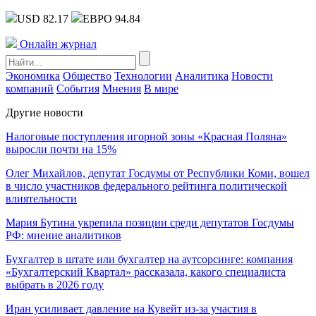
USD 82.17
ЕВРО 94.84
Онлайн журнал
Экономика
Общество
Технологии
Аналитика
Новости
компаний
События
Мнения
В мире
Другие новости
Налоговые поступления игорной зоны «Красная Поляна»
выросли почти на 15%
Олег Михайлов, депутат Госдумы от Республики Коми, вошел
в число участников федерального рейтинга политической
влиятельности
Мария Бутина укрепила позиции среди депутатов Госдумы
РФ: мнение аналитиков
Бухгалтер в штате или бухгалтер на аутсорсинге: компания
«Бухгалтерский Квартал» рассказала, какого специалиста
выбрать в 2026 году
Иран усиливает давление на Кувейт из-за участия в