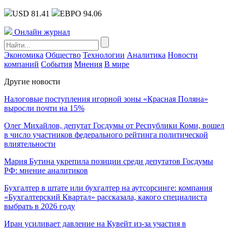
USD 81.41
ЕВРО 94.06
Онлайн журнал
Экономика
Общество
Технологии
Аналитика
Новости
компаний
События
Мнения
В мире
Другие новости
Налоговые поступления игорной зоны «Красная Поляна»
выросли почти на 15%
Олег Михайлов, депутат Госдумы от Республики Коми, вошел
в число участников федерального рейтинга политической
влиятельности
Мария Бутина укрепила позиции среди депутатов Госдумы
РФ: мнение аналитиков
Бухгалтер в штате или бухгалтер на аутсорсинге: компания
«Бухгалтерский Квартал» рассказала, какого специалиста
выбрать в 2026 году
Иран усиливает давление на Кувейт из-за участия в