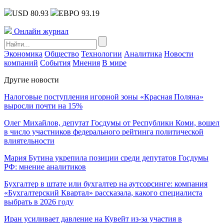
USD 80.93
ЕВРО 93.19
Онлайн журнал
Экономика
Общество
Технологии
Аналитика
Новости
компаний
События
Мнения
В мире
Другие новости
Налоговые поступления игорной зоны «Красная Поляна»
выросли почти на 15%
Олег Михайлов, депутат Госдумы от Республики Коми, вошел
в число участников федерального рейтинга политической
влиятельности
Мария Бутина укрепила позиции среди депутатов Госдумы
РФ: мнение аналитиков
Бухгалтер в штате или бухгалтер на аутсорсинге: компания
«Бухгалтерский Квартал» рассказала, какого специалиста
выбрать в 2026 году
Иран усиливает давление на Кувейт из-за участия в