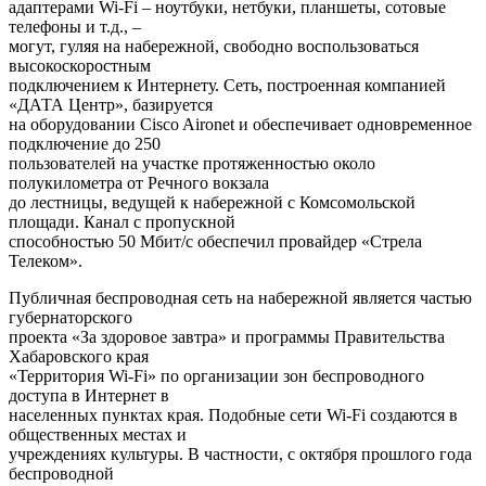
адаптерами Wi-Fi – ноутбуки, нетбуки, планшеты, сотовые
телефоны и т.д., –
могут, гуляя на набережной, свободно воспользоваться
высокоскоростным
подключением к Интернету. Сеть, построенная компанией
«ДАТА Центр», базируется
на оборудовании Cisco Aironet и обеспечивает одновременное
подключение до 250
пользователей на участке протяженностью около
полукилометра от Речного вокзала
до лестницы, ведущей к набережной с Комсомольской
площади. Канал с пропускной
способностью 50 Мбит/с обеспечил провайдер «Стрела
Телеком».
Публичная беспроводная сеть на набережной является частью
губернаторского
проекта «За здоровое завтра» и программы Правительства
Хабаровского края
«Территория Wi-Fi» по организации зон беспроводного
доступа в Интернет в
населенных пунктах края. Подобные сети Wi-Fi создаются в
общественных местах и
учреждениях культуры. В частности, с октября прошлого года
беспроводной