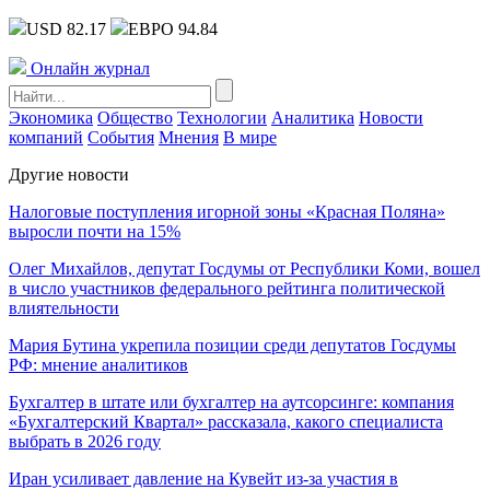
USD 82.17
ЕВРО 94.84
Онлайн журнал
Экономика
Общество
Технологии
Аналитика
Новости
компаний
События
Мнения
В мире
Другие новости
Налоговые поступления игорной зоны «Красная Поляна»
выросли почти на 15%
Олег Михайлов, депутат Госдумы от Республики Коми, вошел
в число участников федерального рейтинга политической
влиятельности
Мария Бутина укрепила позиции среди депутатов Госдумы
РФ: мнение аналитиков
Бухгалтер в штате или бухгалтер на аутсорсинге: компания
«Бухгалтерский Квартал» рассказала, какого специалиста
выбрать в 2026 году
Иран усиливает давление на Кувейт из-за участия в