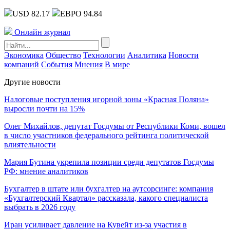
USD 82.17
ЕВРО 94.84
Онлайн журнал
Экономика
Общество
Технологии
Аналитика
Новости
компаний
События
Мнения
В мире
Другие новости
Налоговые поступления игорной зоны «Красная Поляна»
выросли почти на 15%
Олег Михайлов, депутат Госдумы от Республики Коми, вошел
в число участников федерального рейтинга политической
влиятельности
Мария Бутина укрепила позиции среди депутатов Госдумы
РФ: мнение аналитиков
Бухгалтер в штате или бухгалтер на аутсорсинге: компания
«Бухгалтерский Квартал» рассказала, какого специалиста
выбрать в 2026 году
Иран усиливает давление на Кувейт из-за участия в