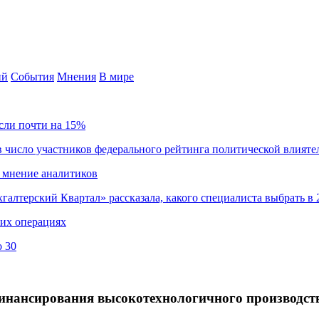
ий
События
Мнения
В мире
сли почти на 15%
 число участников федерального рейтинга политической влияте
 мнение аналитиков
хгалтерский Квартал» рассказала, какого специалиста выбрать в 
ких операциях
о 30
инансирования высокотехнологичного производст