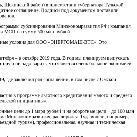
 Щекинский район) в присутствии губернатора Тульской
итное соглашение. Подписи под документом поставили
ованов.
х программы субсидирования Минэкономразвития РФ) компания
ии МСП на сумму 500 млн рублей.
выгодные условия для ООО «ЭНЕРГОМАШ-ВТС». Это
.
бря – в октябре 2019 года. В год мы планируем выпускать
которую не надо варить, что является очень большой экономией
, где заключил ряд соглашений, в том числе с Омской
стия в программе льготного кредитования малого и среднего
ельской инициативы».
нные цели до 1 млрд рублей и на оборотные цели – до 100 млн
мме Минэкономразвития, расширился. Туда вошли, например,
въездной туризм), профессиональная, научная и техническая