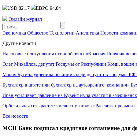
USD 82.17
ЕВРО 94.84
Онлайн журнал
Экономика
Общество
Технологии
Аналитика
Новости компан
Другие новости
Налоговые поступления игорной зоны «Красная Поляна» выро
Олег Михайлов, депутат Госдумы от Республики Коми, вошел в
Мария Бутина укрепила позиции среди депутатов Госдумы РФ:
Бухгалтер в штате или бухгалтер на аутсорсинге: компания «Бу
Иран усиливает давление на Кувейт из-за участия в американс
Орбитальная сеть растет: число спутников «Рассвет» превысил
Все новости
МСП Банк подписал кредитное соглашение для ф