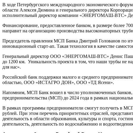
В ходе Петербургского международного экономического фору
области Алексея Дюмина и генерального директора Корпорац
исполнительный директор компании «ЭНЕРГОМАШ-ВТС» Дени
Финансирование, предоставленное банком, в размере более 70
направит на организацию производства высоконапорных трубн
Председатель правления МСП Банка Дмитрий Голованов по и
инновационный старт-ап. Такая технология в качестве самосто
Генеральный директор ООО «ЭНЕРГОМАШ-ВТС» Денис Пашков до
до 1200 км. Уникальность проекта в том, что наши трубы не на
для нас».
Российский банк поддержки малого и среднего предпринимател
областью, ООО «ИСТАГРО ДОН», ООО «ТД Ясени».
Напомним, МСП Банк вошел в число уполномоченных банков, о
предпринимательства (МСП) до 2024 года в рамках национал
В рамках программы предприниматели смогут получить в МСП Б
рублей. При этом перечень приоритетных отраслей, представ
деятельность в области образования, культуры и спорта, гости
деятельность, деятельность по водоснабжению и водоотведени