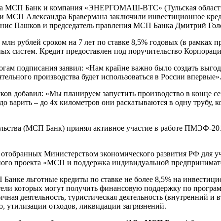
ма МСП Банк и компания «ЭНЕРГОМАШ-ВТС» (Тульская область,
ии МСП Александра Бравермана заключили инвестиционное кред
с Пашков и председатель правления МСП Банка Дмитрий Гол
0 млн рублей сроком на 7 лет по ставке 8,5% годовых (в рамка
ых систем. Кредит предоставлен под поручительство Корпорац
тогам подписания заявил: «Нам крайне важно было создать 
ятельного производства будет использоваться в России впервые»
бавил: «Мы планируем запустить производство в конце сентя
до варить – до 4х километров они раскатываются в одну трубу, 
ьства (МСП Банк) принял активное участие в работе ПМЭФ-2019
тобранных Министерством экономического развития РФ для уча
ьного проекта «МСП и поддержка индивидуальной предпринимат
анке льготные кредиты по ставке не более 8,5% на инвестицио
ители которых могут получить финансовую поддержку по програ
ничная деятельность, туристическая деятельность (внутренний и 
ю, утилизации отходов, ликвидации загрязнений.