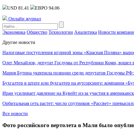
USD 81.41
ЕВРО 94.06
Онлайн журнал
Экономика
Общество
Технологии
Аналитика
Новости компан
Другие новости
Налоговые поступления игорной зоны «Красная Поляна» выро
Олег Михайлов, депутат Госдумы от Республики Коми, вошел в
Мария Бутина укрепила позиции среди депутатов Госдумы РФ:
Бухгалтер в штате или бухгалтер на аутсорсинге: компания «Бу
Иран усиливает давление на Кувейт из-за участия в американс
Орбитальная сеть растет: число спутников «Рассвет» превысил
Все новости
Фото российского вертолета в Мали было опублик