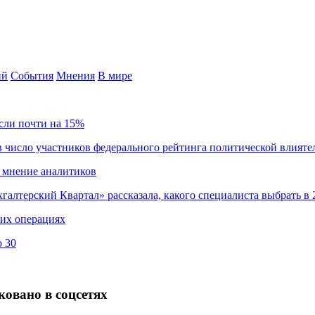
ий
События
Мнения
В мире
сли почти на 15%
 число участников федерального рейтинга политической влияте
 мнение аналитиков
хгалтерский Квартал» рассказала, какого специалиста выбрать в 
ких операциях
о 30
овано в соцсетях