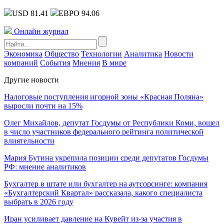
USD 81.41
ЕВРО 94.06
Онлайн журнал
Экономика
Общество
Технологии
Аналитика
Новости
компаний
События
Мнения
В мире
Другие новости
Налоговые поступления игорной зоны «Красная Поляна»
выросли почти на 15%
Олег Михайлов, депутат Госдумы от Республики Коми, вошел
в число участников федерального рейтинга политической
влиятельности
Мария Бутина укрепила позиции среди депутатов Госдумы
РФ: мнение аналитиков
Бухгалтер в штате или бухгалтер на аутсорсинге: компания
«Бухгалтерский Квартал» рассказала, какого специалиста
выбрать в 2026 году
Иран усиливает давление на Кувейт из-за участия в