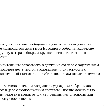
 задержания, как сообщили следователи, были довольно
же являющегося депутатом Народного собрания Карачаево-
руппу, которая обокрала крупнейшего естественного
блик.
дивительным образом его задержание совпало с задержанием
 подозревают в чистой уголовщине – причастности к
авдательный приговор, но сейчас правоохранители почему-то
рисутствовавшего на заседании суда адвоката Арашукова
ют, в деле с экономическим составом. Вполне можно было
 человек в возрасте. Он не представляет опасности для
окату свое решение.