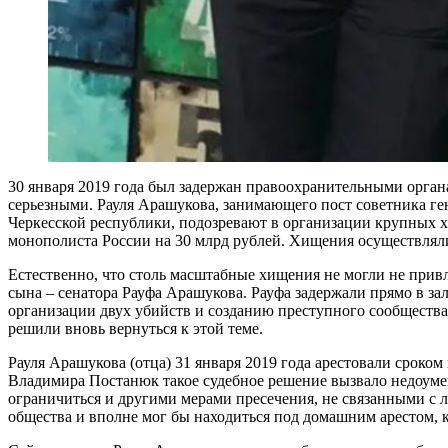
30 января 2019 года был задержан правоохранительными орга
серьезными. Рауля Арашукова, занимающего пост советника ге
Черкесской республики, подозревают в организации крупных х
монополиста России на 30 млрд рублей. Хищения осуществляли
Естественно, что столь масштабные хищения не могли не прив
сына – сенатора Рауфа Арашукова. Рауфа задержали прямо в за
организации двух убийств и созданию преступного сообщества.
решили вновь вернуться к этой теме.
Рауля Арашукова (отца) 31 января 2019 года арестовали сроко
Владимира Постанюк такое судебное решение вызвало недоумен
ограничиться и другими мерами пресечения, не связанными с л
общества и вполне мог бы находиться под домашним арестом, к