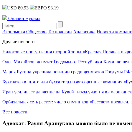
USD 80.93
ЕВРО 93.19
Онлайн журнал
Экономика
Общество
Технологии
Аналитика
Новости компан
Другие новости
Налоговые поступления игорной зоны «Красная Поляна» выро
Олег Михайлов, депутат Госдумы от Республики Коми, вошел в
Мария Бутина укрепила позиции среди депутатов Госдумы РФ:
Бухгалтер в штате или бухгалтер на аутсорсинге: компания «Бу
Иран усиливает давление на Кувейт из-за участия в американс
Орбитальная сеть растет: число спутников «Рассвет» превысил
Все новости
Адвокат: Рауля Арашукова можно было не помещ