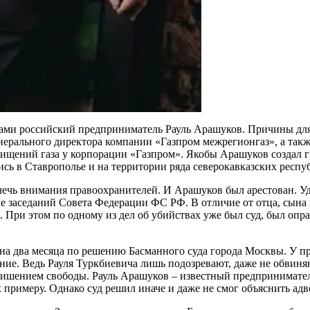
нами российский предприниматель Рауль Арашуков. Причины для
нерального директора компании «Газпром межрегионгаз», а так
ищений газа у корпорации «Газпром». Якобы Арашуков создал г
сь в Ставрополье и на территории ряда северокавказских респу
лечь внимания правоохранителей. И Арашуков был арестован. У
ле заседаний Совета Федерации ФС РФ. В отличие от отца, сына
 При этом по одному из дел об убийствах уже был суд, был опр
м на два месяца по решению Басманного суда города Москвы. У п
ие. Ведь Рауля Туркбиевича лишь подозревают, даже не обвиня
ишением свободы. Рауль Арашуков – известный предприниматель,
 примеру. Однако суд решил иначе и даже не смог объяснить адв