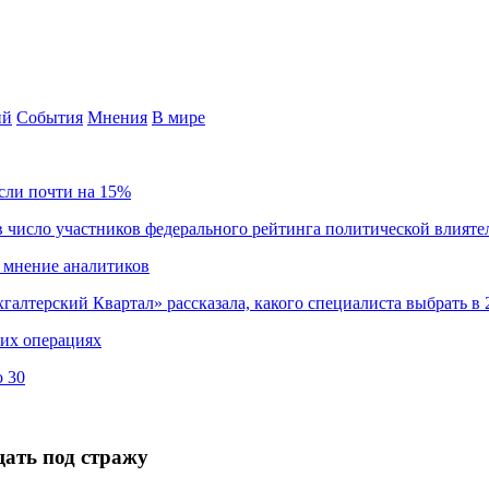
ий
События
Мнения
В мире
сли почти на 15%
 число участников федерального рейтинга политической влияте
 мнение аналитиков
хгалтерский Квартал» рассказала, какого специалиста выбрать в 
ких операциях
о 30
ать под стражу