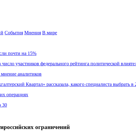
ий
События
Мнения
В мире
сли почти на 15%
 число участников федерального рейтинга политической влияте
 мнение аналитиков
хгалтерский Квартал» рассказала, какого специалиста выбрать в 
ких операциях
о 30
тироссийских ограничений