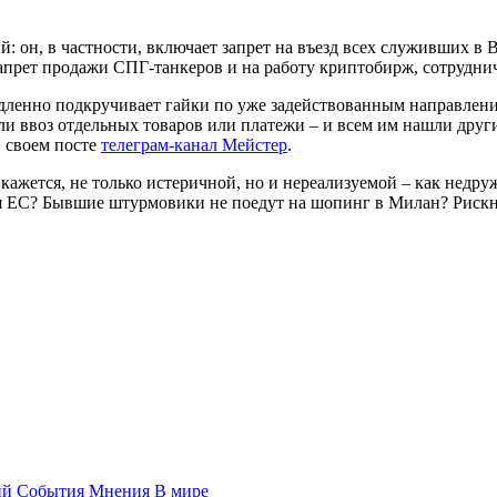
: он, в частности, включает запрет на въезд всех служивших в
апрет продажи СПГ-танкеров и на работу криптобирж, сотрудни
медленно подкручивает гайки по уже задействованным направлени
и ввоз отдельных товаров или платежи – и всем им нашли други
в своем посте
телеграм-канал Мейстер
.
а, кажется, не только истеричной, но и нереализуемой – как нед
ся ЕС? Бывшие штурмовики не поедут на шопинг в Милан? Рискне
ий
События
Мнения
В мире