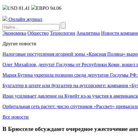
USD 81.41
ЕВРО 94.06
Онлайн журнал
Экономика
Общество
Технологии
Аналитика
Новости компан
Другие новости
Налоговые поступления игорной зоны «Красная Поляна» выро
Олег Михайлов, депутат Госдумы от Республики Коми, вошел в
Мария Бутина укрепила позиции среди депутатов Госдумы РФ:
Бухгалтер в штате или бухгалтер на аутсорсинге: компания «Бу
Иран усиливает давление на Кувейт из-за участия в американс
Орбитальная сеть растет: число спутников «Рассвет» превысил
Все новости
В Брюсселе обсуждают очередное ужесточение ан