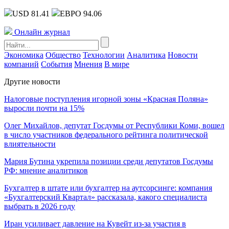
USD 81.41
ЕВРО 94.06
Онлайн журнал
Экономика
Общество
Технологии
Аналитика
Новости
компаний
События
Мнения
В мире
Другие новости
Налоговые поступления игорной зоны «Красная Поляна»
выросли почти на 15%
Олег Михайлов, депутат Госдумы от Республики Коми, вошел
в число участников федерального рейтинга политической
влиятельности
Мария Бутина укрепила позиции среди депутатов Госдумы
РФ: мнение аналитиков
Бухгалтер в штате или бухгалтер на аутсорсинге: компания
«Бухгалтерский Квартал» рассказала, какого специалиста
выбрать в 2026 году
Иран усиливает давление на Кувейт из-за участия в