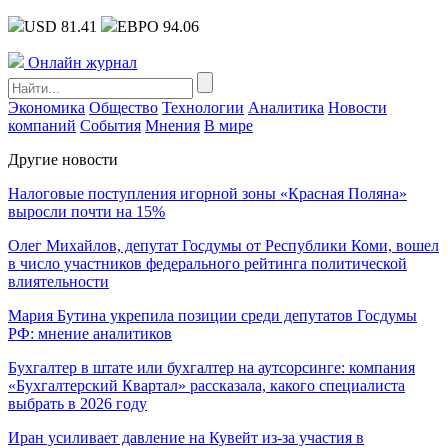
USD 81.41
ЕВРО 94.06
Онлайн журнал
Экономика
Общество
Технологии
Аналитика
Новости
компаний
События
Мнения
В мире
Другие новости
Налоговые поступления игорной зоны «Красная Поляна»
выросли почти на 15%
Олег Михайлов, депутат Госдумы от Республики Коми, вошел
в число участников федерального рейтинга политической
влиятельности
Мария Бутина укрепила позиции среди депутатов Госдумы
РФ: мнение аналитиков
Бухгалтер в штате или бухгалтер на аутсорсинге: компания
«Бухгалтерский Квартал» рассказала, какого специалиста
выбрать в 2026 году
Иран усиливает давление на Кувейт из-за участия в