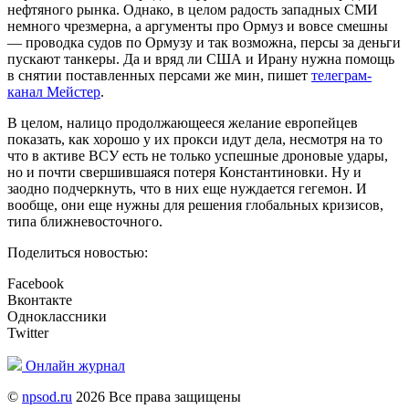
нефтяного рынка. Однако, в целом радость западных СМИ
немного чрезмерна, а аргументы про Ормуз и вовсе смешны
— проводка судов по Ормузу и так возможна, персы за деньги
пускают танкеры. Да и вряд ли США и Ирану нужна помощь
в снятии поставленных персами же мин, пишет
телеграм-
канал Мейстер
.
В целом, налицо продолжающееся желание европейцев
показать, как хорошо у их прокси идут дела, несмотря на то
что в активе ВСУ есть не только успешные дроновые удары,
но и почти свершившаяся потеря Константиновки. Ну и
заодно подчеркнуть, что в них еще нуждается гегемон. И
вообще, они еще нужны для решения глобальных кризисов,
типа ближневосточного.
Поделиться новостью:
Facebook
Вконтакте
Одноклассники
Twitter
Онлайн журнал
©
npsod.ru
2026 Все права защищены