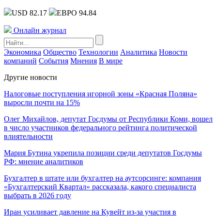
USD 82.17
ЕВРО 94.84
Онлайн журнал
Экономика
Общество
Технологии
Аналитика
Новости
компаний
События
Мнения
В мире
Другие новости
Налоговые поступления игорной зоны «Красная Поляна»
выросли почти на 15%
Олег Михайлов, депутат Госдумы от Республики Коми, вошел
в число участников федерального рейтинга политической
влиятельности
Мария Бутина укрепила позиции среди депутатов Госдумы
РФ: мнение аналитиков
Бухгалтер в штате или бухгалтер на аутсорсинге: компания
«Бухгалтерский Квартал» рассказала, какого специалиста
выбрать в 2026 году
Иран усиливает давление на Кувейт из-за участия в