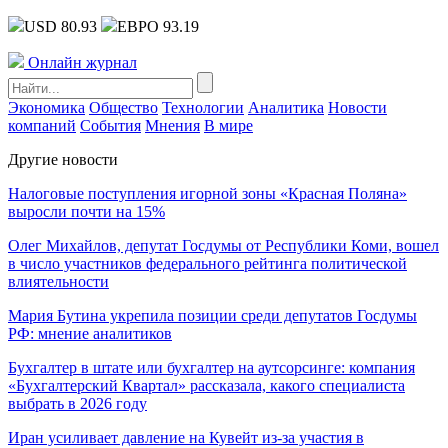
USD 80.93
ЕВРО 93.19
Онлайн журнал
Экономика
Общество
Технологии
Аналитика
Новости
компаний
События
Мнения
В мире
Другие новости
Налоговые поступления игорной зоны «Красная Поляна»
выросли почти на 15%
Олег Михайлов, депутат Госдумы от Республики Коми, вошел
в число участников федерального рейтинга политической
влиятельности
Мария Бутина укрепила позиции среди депутатов Госдумы
РФ: мнение аналитиков
Бухгалтер в штате или бухгалтер на аутсорсинге: компания
«Бухгалтерский Квартал» рассказала, какого специалиста
выбрать в 2026 году
Иран усиливает давление на Кувейт из-за участия в