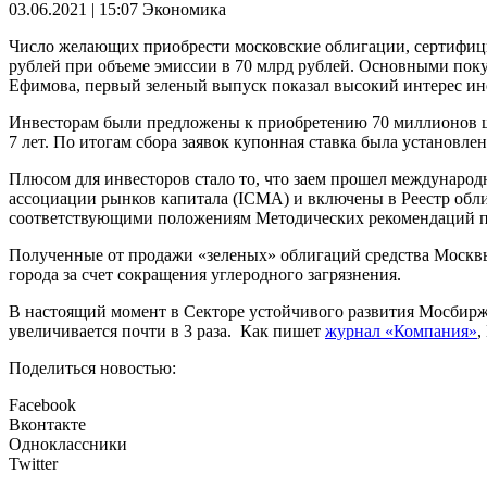
03.06.2021 | 15:07
Экономика
Число желающих приобрести московские облигации, сертифици
рублей при объеме эмиссии в 70 млрд рублей. Основными по
Ефимова, первый зеленый выпуск показал высокий интерес ин
Инвесторам были предложены к приобретению 70 миллионов ш
7 лет. По итогам сбора заявок купонная ставка была установле
Плюсом для инвесторов стало то, что заем прошел междунар
ассоциации рынков капитала (ICMA) и включены в Реестр обл
соответствующими положениям Методических рекомендаций по
Полученные от продажи «зеленых» облигаций средства Москвы 
города за счет сокращения углеродного загрязнения.
В настоящий момент в Секторе устойчивого развития Мосбирж
увеличивается почти в 3 раза. Как пишет
журнал «Компания»
,
Поделиться новостью:
Facebook
Вконтакте
Одноклассники
Twitter