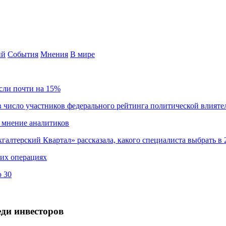
ий
События
Мнения
В мире
сли почти на 15%
 число участников федерального рейтинга политической влияте
 мнение аналитиков
хгалтерский Квартал» рассказала, какого специалиста выбрать в 
ких операциях
о 30
ди инвесторов