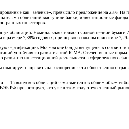
рованные как «зеленые», превысило предложение на 23%. На по
купателями облигаций выступили банки, инвестиционные фонды
остранных инвесторов.
тук облигаций. Номинальная стоимость одной ценной бумаги 7
на в размере 7,38% годовых, при первоначальном ориентире 7,29
одную сертификацию. Московские бонды выпущены в соответст
игаций устойчивого развития этой ICMA. Отечественные норма
 развитию инвестиционной деятельности в сфере зеленого фи
планирует направить на расширение сети общественного трансп
и — 15 выпусков облигаций семи эмитентов общим объемом бол
 ВЭБ.РФ прогнозирует, что уже в этом году отечественный рыно