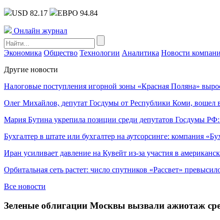
USD 82.17
ЕВРО 94.84
Онлайн журнал
Экономика
Общество
Технологии
Аналитика
Новости компан
Другие новости
Налоговые поступления игорной зоны «Красная Поляна» выро
Олег Михайлов, депутат Госдумы от Республики Коми, вошел в
Мария Бутина укрепила позиции среди депутатов Госдумы РФ:
Бухгалтер в штате или бухгалтер на аутсорсинге: компания «Бу
Иран усиливает давление на Кувейт из-за участия в американс
Орбитальная сеть растет: число спутников «Рассвет» превысил
Все новости
Зеленые облигации Москвы вызвали ажиотаж сре