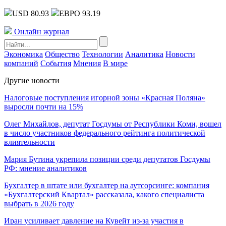
USD 80.93
ЕВРО 93.19
Онлайн журнал
Экономика
Общество
Технологии
Аналитика
Новости
компаний
События
Мнения
В мире
Другие новости
Налоговые поступления игорной зоны «Красная Поляна»
выросли почти на 15%
Олег Михайлов, депутат Госдумы от Республики Коми, вошел
в число участников федерального рейтинга политической
влиятельности
Мария Бутина укрепила позиции среди депутатов Госдумы
РФ: мнение аналитиков
Бухгалтер в штате или бухгалтер на аутсорсинге: компания
«Бухгалтерский Квартал» рассказала, какого специалиста
выбрать в 2026 году
Иран усиливает давление на Кувейт из-за участия в