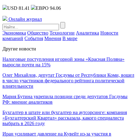
USD 81.41
ЕВРО 94.06
Онлайн журнал
Экономика
Общество
Технологии
Аналитика
Новости
компаний
События
Мнения
В мире
Другие новости
Налоговые поступления игорной зоны «Красная Поляна»
выросли почти на 15%
Олег Михайлов, депутат Госдумы от Республики Коми, вошел
в число участников федерального рейтинга политической
влиятельности
Мария Бутина укрепила позиции среди депутатов Госдумы
РФ: мнение аналитиков
Бухгалтер в штате или бухгалтер на аутсорсинге: компания
«Бухгалтерский Квартал» рассказала, какого специалиста
выбрать в 2026 году
Иран усиливает давление на Кувейт из-за участия в