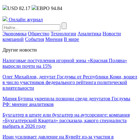
USD 82.17
ЕВРО 94.84
Онлайн журнал
Экономика
Общество
Технологии
Аналитика
Новости
компаний
События
Мнения
В мире
Другие новости
Налоговые поступления игорной зоны «Красная Поляна»
выросли почти на 15%
Олег Михайлов, депутат Госдумы от Республики Коми, вошел
в число участников федерального рейтинга политической
влиятельности
Мария Бутина укрепила позиции среди депутатов Госдумы
РФ: мнение аналитиков
Бухгалтер в штате или бухгалтер на аутсорсинге: компания
«Бухгалтерский Квартал» рассказала, какого специалиста
выбрать в 2026 году
Иран усиливает давление на Кувейт из-за участия в