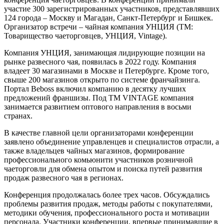
участие 300 зарегистрированных участников, представлявших
124 города – Москву и Магадан, Санкт-Петербург и Бишкек.
Организатор встречи – чайная компания УНЦИЯ (ТМ:
Товарищество чаеторговцев, УНЦИЯ, Vintage).
Компания УНЦИЯ, занимающая лидирующие позиции на
рынке развесного чая, появилась в 2022 году. Компания
владеет 30 магазинами в Москве и Петербурге. Кроме того,
свыше 200 магазинов открыто по системе франчайзинга.
Портал Beboss включил компанию в десятку лучших
предложений франшизы. Под ТМ VINTAGE компания
занимается развитием оптового направления в восьми
странах.
В качестве главной цели организаторами конференции
заявлено объединение управленцев и специалистов отрасли, а
также владельцев чайных магазинов, формирование
профессионального комьюнити участников розничной
чаеторговли для обмена опытом и поиска путей развития
продаж развесного чая в регионах.
Конференция продолжалась более трех часов. Обсуждались
проблемы развития продаж, методы работы с покупателями,
методики обучения, профессионального роста и мотивации
персонала. Участники конференции, впервые принимавшие в