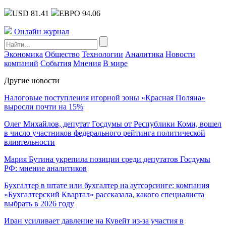
USD 81.41
ЕВРО 94.06
Онлайн журнал
Экономика
Общество
Технологии
Аналитика
Новости
компаний
События
Мнения
В мире
Другие новости
Налоговые поступления игорной зоны «Красная Поляна»
выросли почти на 15%
Олег Михайлов, депутат Госдумы от Республики Коми, вошел
в число участников федерального рейтинга политической
влиятельности
Мария Бутина укрепила позиции среди депутатов Госдумы
РФ: мнение аналитиков
Бухгалтер в штате или бухгалтер на аутсорсинге: компания
«Бухгалтерский Квартал» рассказала, какого специалиста
выбрать в 2026 году
Иран усиливает давление на Кувейт из-за участия в