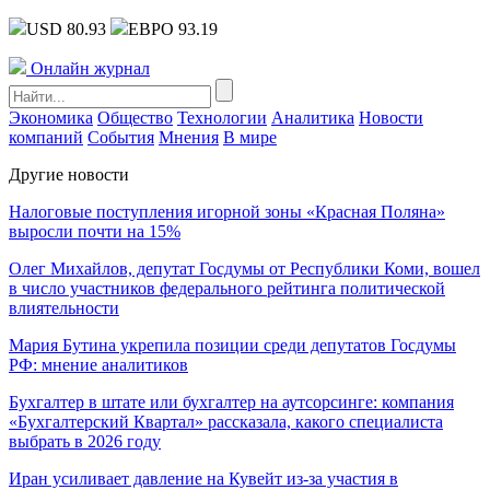
USD 80.93
ЕВРО 93.19
Онлайн журнал
Экономика
Общество
Технологии
Аналитика
Новости
компаний
События
Мнения
В мире
Другие новости
Налоговые поступления игорной зоны «Красная Поляна»
выросли почти на 15%
Олег Михайлов, депутат Госдумы от Республики Коми, вошел
в число участников федерального рейтинга политической
влиятельности
Мария Бутина укрепила позиции среди депутатов Госдумы
РФ: мнение аналитиков
Бухгалтер в штате или бухгалтер на аутсорсинге: компания
«Бухгалтерский Квартал» рассказала, какого специалиста
выбрать в 2026 году
Иран усиливает давление на Кувейт из-за участия в