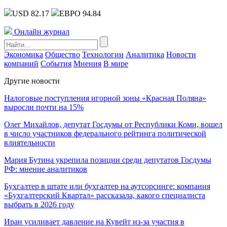
USD 82.17
ЕВРО 94.84
Онлайн журнал
Экономика
Общество
Технологии
Аналитика
Новости
компаний
События
Мнения
В мире
Другие новости
Налоговые поступления игорной зоны «Красная Поляна»
выросли почти на 15%
Олег Михайлов, депутат Госдумы от Республики Коми, вошел
в число участников федерального рейтинга политической
влиятельности
Мария Бутина укрепила позиции среди депутатов Госдумы
РФ: мнение аналитиков
Бухгалтер в штате или бухгалтер на аутсорсинге: компания
«Бухгалтерский Квартал» рассказала, какого специалиста
выбрать в 2026 году
Иран усиливает давление на Кувейт из-за участия в