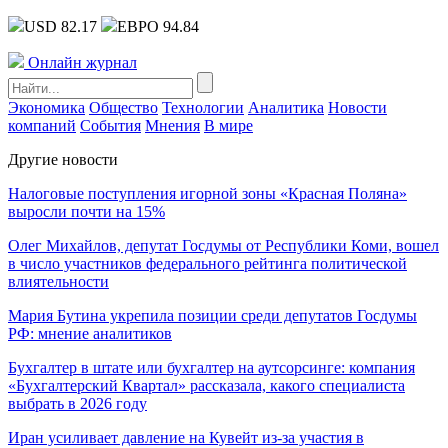
USD 82.17
ЕВРО 94.84
Онлайн журнал
Экономика
Общество
Технологии
Аналитика
Новости
компаний
События
Мнения
В мире
Другие новости
Налоговые поступления игорной зоны «Красная Поляна»
выросли почти на 15%
Олег Михайлов, депутат Госдумы от Республики Коми, вошел
в число участников федерального рейтинга политической
влиятельности
Мария Бутина укрепила позиции среди депутатов Госдумы
РФ: мнение аналитиков
Бухгалтер в штате или бухгалтер на аутсорсинге: компания
«Бухгалтерский Квартал» рассказала, какого специалиста
выбрать в 2026 году
Иран усиливает давление на Кувейт из-за участия в