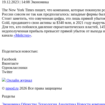
19.12.2023 | 14:08
Экономика
The New York Times пишет, что компании, которые покинули ро
России совсем не так как предполагалось: западные фирмы был
Стоит заметить, что озвученная цифра, это лишь прямой убыто
Gold, продавшего свои активы за $340 млн, в 2021 году выручк
Для тех, кто побоялся давление евроатлантических властей, 14
недополученная прибыль превысит прямой убыток от выхода из
канала
«Мейстер»
.
Поделиться новостью:
Facebook
Вконтакте
Одноклассники
Twitter
Онлайн журнал
©
npsod.ru
2026 Все права защищены
Разделы
Экономика
Общество
Технологии
Аналитика
Новости компан