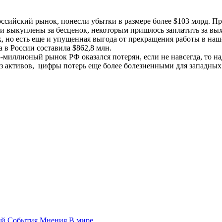
ссийский рынок, понесли убытки в размере более $103 млрд. Пр
и выкуплены за бесценок, некоторым пришлось заплатить за вых
к, но есть еще и упущенная выгода от прекращения работы в наше
а в России составила $862,8 млн.
5-миллионый рынок РФ оказался потерян, если не навсегда, то на
 активов, цифры потерь еще более болезненными для западных 
ий
События
Мнения
В мире