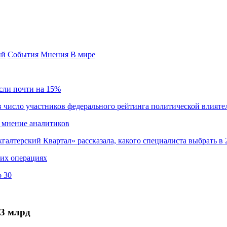
ий
События
Мнения
В мире
сли почти на 15%
 число участников федерального рейтинга политической влияте
 мнение аналитиков
хгалтерский Квартал» рассказала, какого специалиста выбрать в 
ких операциях
о 30
03 млрд