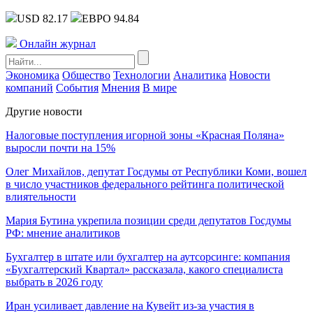
USD 82.17
ЕВРО 94.84
Онлайн журнал
Экономика
Общество
Технологии
Аналитика
Новости
компаний
События
Мнения
В мире
Другие новости
Налоговые поступления игорной зоны «Красная Поляна»
выросли почти на 15%
Олег Михайлов, депутат Госдумы от Республики Коми, вошел
в число участников федерального рейтинга политической
влиятельности
Мария Бутина укрепила позиции среди депутатов Госдумы
РФ: мнение аналитиков
Бухгалтер в штате или бухгалтер на аутсорсинге: компания
«Бухгалтерский Квартал» рассказала, какого специалиста
выбрать в 2026 году
Иран усиливает давление на Кувейт из-за участия в