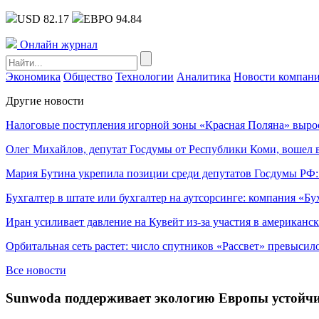
USD 82.17
ЕВРО 94.84
Онлайн журнал
Экономика
Общество
Технологии
Аналитика
Новости компан
Другие новости
Налоговые поступления игорной зоны «Красная Поляна» выро
Олег Михайлов, депутат Госдумы от Республики Коми, вошел в
Мария Бутина укрепила позиции среди депутатов Госдумы РФ:
Бухгалтер в штате или бухгалтер на аутсорсинге: компания «Бу
Иран усиливает давление на Кувейт из-за участия в американс
Орбитальная сеть растет: число спутников «Рассвет» превысил
Все новости
Sunwoda поддерживает экологию Европы устойчив