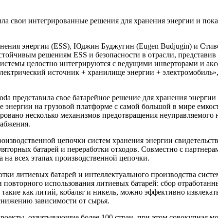
вила свои интегрированные решения для хранения энергии и пока
нения энергии (ESS), Юджин Буджугин (Eugen Budjugin) и Сти
ойчивым решениям ESS и безопасности в отрасли, представив с
истемы целостно интегрируются с ведущими инверторами и аксе
лектрический источник + хранилище энергии + электромобиль»,
oda представила свое батарейное решение для хранения энерг
 энергии на грузовой платформе с самой большой в мире емкост
ровано несколько механизмов предотвращения неуправляемого н
набжения.
изводственной цепочки систем хранения энергии свидетельству
ляторных батарей и переработки отходов. Совместно с партнер
 на всех этапах производственной цепочки.
ботки литиевых батарей и интеллектуального производства сист
повторного использования литиевых батарей: сбор отработанных 
акие как литий, кобальт и никель, можно эффективно извлекать
 снижению зависимости от сырья.
роекты, охватывающие более 100 стран, при этом совокупная м