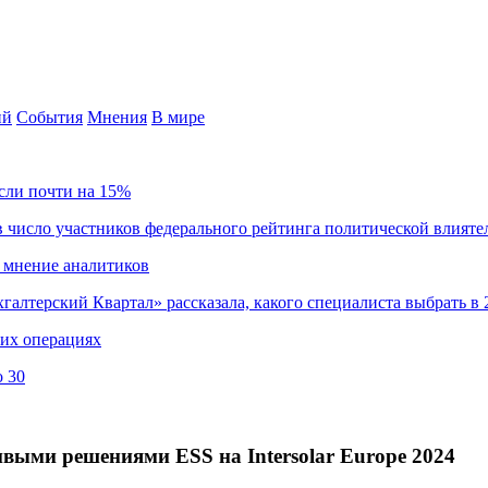
ий
События
Мнения
В мире
сли почти на 15%
 число участников федерального рейтинга политической влияте
 мнение аналитиков
хгалтерский Квартал» рассказала, какого специалиста выбрать в 
ких операциях
о 30
ыми решениями ESS на Intersolar Europe 2024