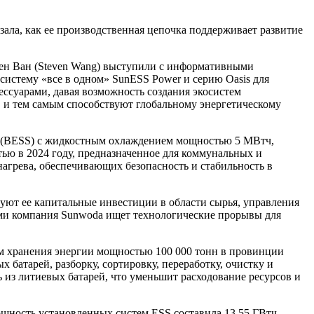
зала, как ее производственная цепочка поддерживает развитие
вен Ван (Steven Wang) выступили с информативными
истему «все в одном» SunESS Power и серию Oasis для
ссуарами, давая возможность создания экосистем
 и тем самым способствуют глобальному энергетическому
ии (BESS) с жидкостным охлаждением мощностью 5 МВтч,
ью в 2024 году, предназначенное для коммунальных и
агрева, обеспечивающих безопасность и стабильность в
ют ее капитальные инвестиции в области сырья, управления
ами компания Sunwoda ищет технологические прорывы для
ем хранения энергии мощностью 100 000 тонн в провинции
батарей, разборку, сортировку, переработку, очистку и
 из литиевых батарей, что уменьшит расходование ресурсов и
ощность установленных систем ESS составила 13,55 ГВтч