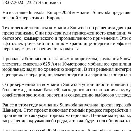
23.07.2024 | 23:25
Экономика
На выставке Intersolar Europe 2024 компания Sunwoda предста
зеленой энергетики в Европе.
Технические эксперты компании Sunwoda по решениям для хра
презентациями. Они подчеркнули приверженность компании уст
бытового, коммерческого и промышленного применения. Эти с
«фотоэлектрический источник + хранилище энергии» и «фотоэ
переходу с точки зрения пользователя.
Признавая безопасность главным приоритетом, компания Sunw
элементы емкостью 625 Ач и 10-метровое мобильное хранилище
мобильных задач по хранению энергии. В эти решения интегри
сценариях генерации, передачи энергии и аварийного энергос
О приверженности компании Sunwoda устойчивости полной про
большими данными батарей, каскадного использования аккуму
содействия экономии энергии и сокращению выбросов углерода
Ранее в этом году компания Sunwoda запустила проект перера
Шаньдун. Этот проект включает полный процесс переработки и 
производство аккумуляторных материалов. Ценные материалы, т
загрязнение окружающей среды, а также будет способствовать
По состоянию на май 2024 года компания Sunwoda завершила п