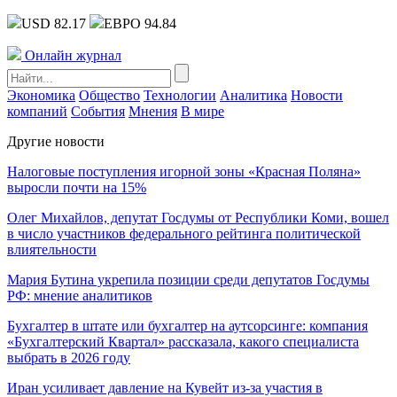
USD 82.17
ЕВРО 94.84
Онлайн журнал
Экономика
Общество
Технологии
Аналитика
Новости
компаний
События
Мнения
В мире
Другие новости
Налоговые поступления игорной зоны «Красная Поляна»
выросли почти на 15%
Олег Михайлов, депутат Госдумы от Республики Коми, вошел
в число участников федерального рейтинга политической
влиятельности
Мария Бутина укрепила позиции среди депутатов Госдумы
РФ: мнение аналитиков
Бухгалтер в штате или бухгалтер на аутсорсинге: компания
«Бухгалтерский Квартал» рассказала, какого специалиста
выбрать в 2026 году
Иран усиливает давление на Кувейт из-за участия в