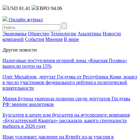
USD 81.41
ЕВРО 94.06
Онлайн журнал
Экономика
Общество
Технологии
Аналитика
Новости
компаний
События
Мнения
В мире
Другие новости
Налоговые поступления игорной зоны «Красная Поляна»
выросли почти на 15%
Олег Михайлов, депутат Госдумы от Республики Коми, вошел
в число участников федерального рейтинга политической
влиятельности
Мария Бутина укрепила позиции среди депутатов Госдумы
РФ: мнение аналитиков
Бухгалтер в штате или бухгалтер на аутсорсинге: компания
«Бухгалтерский Квартал» рассказала, какого специалиста
выбрать в 2026 году
Иран усиливает давление на Кувейт из-за участия в