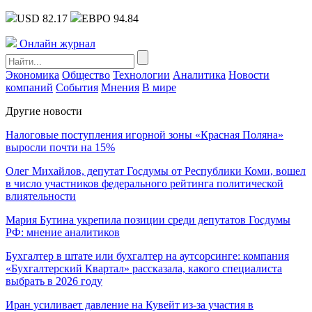
USD 82.17
ЕВРО 94.84
Онлайн журнал
Экономика
Общество
Технологии
Аналитика
Новости
компаний
События
Мнения
В мире
Другие новости
Налоговые поступления игорной зоны «Красная Поляна»
выросли почти на 15%
Олег Михайлов, депутат Госдумы от Республики Коми, вошел
в число участников федерального рейтинга политической
влиятельности
Мария Бутина укрепила позиции среди депутатов Госдумы
РФ: мнение аналитиков
Бухгалтер в штате или бухгалтер на аутсорсинге: компания
«Бухгалтерский Квартал» рассказала, какого специалиста
выбрать в 2026 году
Иран усиливает давление на Кувейт из-за участия в