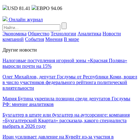
USD 81.41
ЕВРО 94.06
Онлайн журнал
Экономика
Общество
Технологии
Аналитика
Новости
компаний
События
Мнения
В мире
Другие новости
Налоговые поступления игорной зоны «Красная Поляна»
выросли почти на 15%
Олег Михайлов, депутат Госдумы от Республики Коми, вошел
в число участников федерального рейтинга политической
влиятельности
Мария Бутина укрепила позиции среди депутатов Госдумы
РФ: мнение аналитиков
Бухгалтер в штате или бухгалтер на аутсорсинге: компания
«Бухгалтерский Квартал» рассказала, какого специалиста
выбрать в 2026 году
Иран усиливает давление на Кувейт из-за участия в