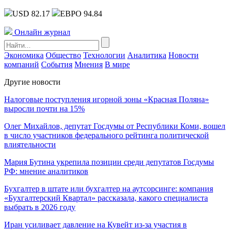
USD 82.17
ЕВРО 94.84
Онлайн журнал
Экономика
Общество
Технологии
Аналитика
Новости
компаний
События
Мнения
В мире
Другие новости
Налоговые поступления игорной зоны «Красная Поляна»
выросли почти на 15%
Олег Михайлов, депутат Госдумы от Республики Коми, вошел
в число участников федерального рейтинга политической
влиятельности
Мария Бутина укрепила позиции среди депутатов Госдумы
РФ: мнение аналитиков
Бухгалтер в штате или бухгалтер на аутсорсинге: компания
«Бухгалтерский Квартал» рассказала, какого специалиста
выбрать в 2026 году
Иран усиливает давление на Кувейт из-за участия в