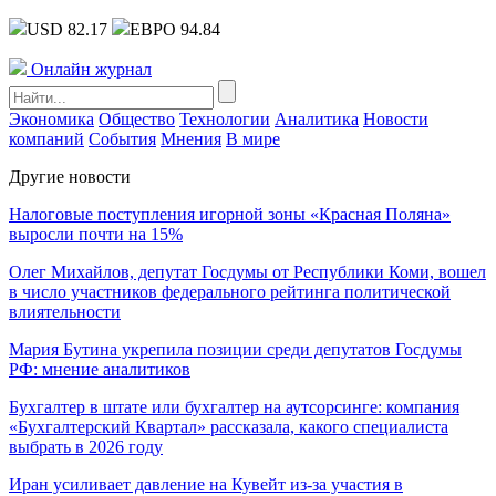
USD 82.17
ЕВРО 94.84
Онлайн журнал
Экономика
Общество
Технологии
Аналитика
Новости
компаний
События
Мнения
В мире
Другие новости
Налоговые поступления игорной зоны «Красная Поляна»
выросли почти на 15%
Олег Михайлов, депутат Госдумы от Республики Коми, вошел
в число участников федерального рейтинга политической
влиятельности
Мария Бутина укрепила позиции среди депутатов Госдумы
РФ: мнение аналитиков
Бухгалтер в штате или бухгалтер на аутсорсинге: компания
«Бухгалтерский Квартал» рассказала, какого специалиста
выбрать в 2026 году
Иран усиливает давление на Кувейт из-за участия в