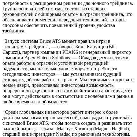
потребность в расширенном решении для ночного трейдинга.
Группа основателей системы состоит из старших
руководителей с обширным опытом в отрасли трейдинга, что
обеспечивает применение передовых технологий, которые
способны обеспечить повышенный уровень удобства
трейдинга.
«Запуск системы Bruce ATS меняет правила игры в
экосистеме трейдинга, — говорит Билл Капуцци (Bill
Capuzzi), партнер компании PEAK6 и генеральный директор
компании Apex Fintech Solutions. — Обладая десятилетиями
опыта работы в отрасли и устойчивой репутацией
надежности, мы не только удовлетворяем потребности
сегодняшних инвесторов — мы устанавливаем будущий
стандарт удобства работы на рынке. Мы стремимся открывать
новые двери, предоставляя инвесторам возможность
непрерывного, целостного взаимодействия и гарантируя, что
они могут действовать в соответствии с колебаниями рынка в
любое время и в любом месте».
«Среди глобальных инвесторов растет интерес к более
длительным часам торговых сессий, и мы рады сотрудничать
с системой Bruce ATS, чтобы помочь создать и развивать этот
важный рынок, — сказал Магнус Хаглинд (Magnus Haglind),
старший вице-президент Nasdaq по рыночным технологиям.