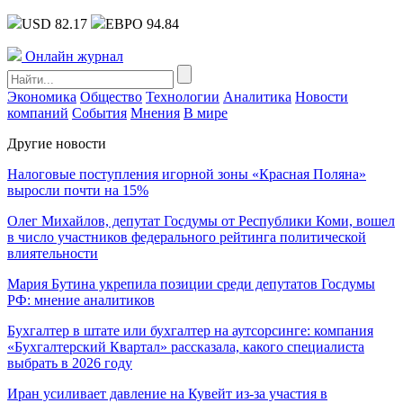
USD 82.17
ЕВРО 94.84
Онлайн журнал
Экономика
Общество
Технологии
Аналитика
Новости
компаний
События
Мнения
В мире
Другие новости
Налоговые поступления игорной зоны «Красная Поляна»
выросли почти на 15%
Олег Михайлов, депутат Госдумы от Республики Коми, вошел
в число участников федерального рейтинга политической
влиятельности
Мария Бутина укрепила позиции среди депутатов Госдумы
РФ: мнение аналитиков
Бухгалтер в штате или бухгалтер на аутсорсинге: компания
«Бухгалтерский Квартал» рассказала, какого специалиста
выбрать в 2026 году
Иран усиливает давление на Кувейт из-за участия в