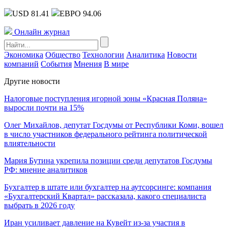
USD 81.41
ЕВРО 94.06
Онлайн журнал
Экономика
Общество
Технологии
Аналитика
Новости
компаний
События
Мнения
В мире
Другие новости
Налоговые поступления игорной зоны «Красная Поляна»
выросли почти на 15%
Олег Михайлов, депутат Госдумы от Республики Коми, вошел
в число участников федерального рейтинга политической
влиятельности
Мария Бутина укрепила позиции среди депутатов Госдумы
РФ: мнение аналитиков
Бухгалтер в штате или бухгалтер на аутсорсинге: компания
«Бухгалтерский Квартал» рассказала, какого специалиста
выбрать в 2026 году
Иран усиливает давление на Кувейт из-за участия в