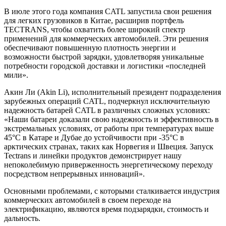
В июле этого года компания CATL запустила свои решения
для легких грузовиков в Китае, расширив портфель
TECTRANS, чтобы охватить более широкий спектр
применений для коммерческих автомобилей. Эти решения
обеспечивают повышенную плотность энергии и
возможности быстрой зарядки, удовлетворяя уникальные
потребности городской доставки и логистики «последней
мили».
Акин Ли (Akin Li), исполнительный президент подразделения
зарубежных операций CATL, подчеркнул исключительную
надежность батарей CATL в различных сложных условиях:
«Наши батареи доказали свою надежность и эффективность в
экстремальных условиях, от работы при температурах выше
45°C в Катаре и Дубае до устойчивости при -35°C в
арктических странах, таких как Норвегия и Швеция. Запуск
Tectrans и линейки продуктов демонстрирует нашу
непоколебимую приверженность энергетическому переходу
посредством непрерывных инноваций».
Основными проблемами, с которыми сталкивается индустрия
коммерческих автомобилей в своем переходе на
электрификацию, являются время подзарядки, стоимость и
дальность.