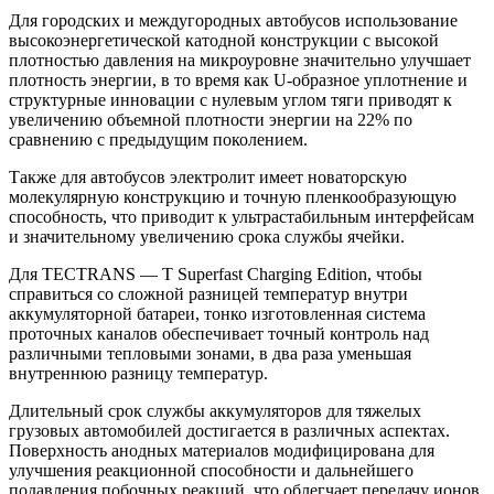
Для городских и междугородных автобусов использование
высокоэнергетической катодной конструкции с высокой
плотностью давления на микроуровне значительно улучшает
плотность энергии, в то время как U-образное уплотнение и
структурные инновации с нулевым углом тяги приводят к
увеличению объемной плотности энергии на 22% по
сравнению с предыдущим поколением.
Также для автобусов электролит имеет новаторскую
молекулярную конструкцию и точную пленкообразующую
способность, что приводит к ультрастабильным интерфейсам
и значительному увеличению срока службы ячейки.
Для TECTRANS — T Superfast Charging Edition, чтобы
справиться со сложной разницей температур внутри
аккумуляторной батареи, тонко изготовленная система
проточных каналов обеспечивает точный контроль над
различными тепловыми зонами, в два раза уменьшая
внутреннюю разницу температур.
Длительный срок службы аккумуляторов для тяжелых
грузовых автомобилей достигается в различных аспектах.
Поверхность анодных материалов модифицирована для
улучшения реакционной способности и дальнейшего
подавления побочных реакций, что облегчает передачу ионов