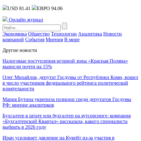
USD 81.41
ЕВРО 94.06
Онлайн журнал
Экономика
Общество
Технологии
Аналитика
Новости
компаний
События
Мнения
В мире
Другие новости
Налоговые поступления игорной зоны «Красная Поляна»
выросли почти на 15%
Олег Михайлов, депутат Госдумы от Республики Коми, вошел
в число участников федерального рейтинга политической
влиятельности
Мария Бутина укрепила позиции среди депутатов Госдумы
РФ: мнение аналитиков
Бухгалтер в штате или бухгалтер на аутсорсинге: компания
«Бухгалтерский Квартал» рассказала, какого специалиста
выбрать в 2026 году
Иран усиливает давление на Кувейт из-за участия в