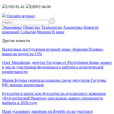
USD 81.41
ЕВРО 94.06
Онлайн журнал
Экономика
Общество
Технологии
Аналитика
Новости
компаний
События
Мнения
В мире
Другие новости
Налоговые поступления игорной зоны «Красная Поляна»
выросли почти на 15%
Олег Михайлов, депутат Госдумы от Республики Коми, вошел
в число участников федерального рейтинга политической
влиятельности
Мария Бутина укрепила позиции среди депутатов Госдумы
РФ: мнение аналитиков
Бухгалтер в штате или бухгалтер на аутсорсинге: компания
«Бухгалтерский Квартал» рассказала, какого специалиста
выбрать в 2026 году
Иран усиливает давление на Кувейт из-за участия в