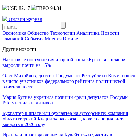
USD 82.17
ЕВРО 94.84
Онлайн журнал
Экономика
Общество
Технологии
Аналитика
Новости
компаний
События
Мнения
В мире
Другие новости
Налоговые поступления игорной зоны «Красная Поляна»
выросли почти на 15%
Олег Михайлов, депутат Госдумы от Республики Коми, вошел
в число участников федерального рейтинга политической
влиятельности
Мария Бутина укрепила позиции среди депутатов Госдумы
РФ: мнение аналитиков
Бухгалтер в штате или бухгалтер на аутсорсинге: компания
«Бухгалтерский Квартал» рассказала, какого специалиста
выбрать в 2026 году
Иран усиливает давление на Кувейт из-за участия в