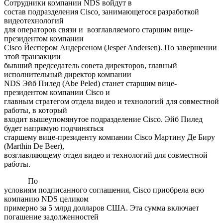
Сотрудники компании NDS войдут в
состав подразделения Cisco
,
занимающегося разработкой
видеотехнологий
для операторов связи и возглавляемого старшим вице-
президентом компании
Cisco Йеспером Андерсеном (Jesper Andersen). По завершении
этой транзакции
бывший председатель совета директоров, главный
исполнительный директор компании
NDS Эйб Пилед (Abe Peled) станет старшим вице-
президентом компании Cisco и
главным стратегом отдела видео и технологий для совместной
работы, в который
входит вышеупомянутое подразделение Cisco. Эйб Пилед
будет напрямую подчиняться
старшему вице-президенту компании Cisco Мартину Де Биру
(Marthin De Beer),
возглавляющему отдел видео и технологий для совместной
работы.
По
условиям подписанного соглашения, Cisco приобрела всю
компанию NDS целиком
примерно за 5 млрд долларов США. Эта сумма включает
погашение задолженностей