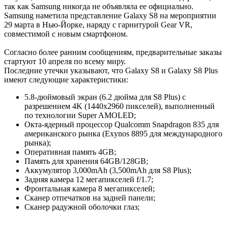
так как Samsung никогда не объявляла ее официально.
Samsung наметила представление Galaxy S8 на мероприятии
29 марта в Нью-Йорке, наряду с гарнитурой Gear VR,
совместимой с новым смартфоном.
Согласно более ранним сообщениям, предварительные заказы
стартуют 10 апреля по всему миру.
Последние утечки указывают, что Galaxy S8 и Galaxy S8 Plus
имеют следующие характеристики:
5.8-дюймовый экран (6.2 дюйма для S8 Plus) с
разрешением 4K (1440х2960 пикселей), выполненный
по технологии Super AMOLED;
Окта-ядерный процессор Qualcomm Snapdragon 835 для
американского рынка (Exynos 8895 для международного
рынка);
Оперативная память 4GB;
Память для хранения 64GB/128GB;
Аккумулятор 3,000mAh (3,500mAh для S8 Plus);
Задняя камера 12 мегапикселей f/1.7;
Фронтальная камера 8 мегапикселей;
Сканер отпечатков на задней панели;
Сканер радужной оболочки глаз;