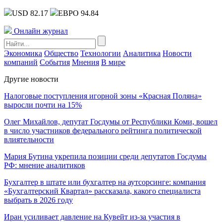
USD 82.17
ЕВРО 94.84
Онлайн журнал
Экономика
Общество
Технологии
Аналитика
Новости
компаний
События
Мнения
В мире
Другие новости
Налоговые поступления игорной зоны «Красная Поляна»
выросли почти на 15%
Олег Михайлов, депутат Госдумы от Республики Коми, вошел
в число участников федерального рейтинга политической
влиятельности
Мария Бутина укрепила позиции среди депутатов Госдумы
РФ: мнение аналитиков
Бухгалтер в штате или бухгалтер на аутсорсинге: компания
«Бухгалтерский Квартал» рассказала, какого специалиста
выбрать в 2026 году
Иран усиливает давление на Кувейт из-за участия в