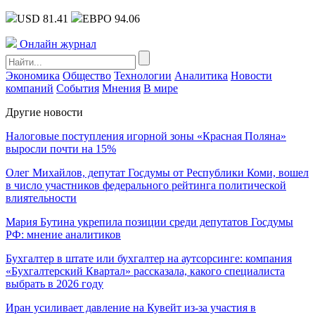
USD 81.41
ЕВРО 94.06
Онлайн журнал
Экономика
Общество
Технологии
Аналитика
Новости
компаний
События
Мнения
В мире
Другие новости
Налоговые поступления игорной зоны «Красная Поляна»
выросли почти на 15%
Олег Михайлов, депутат Госдумы от Республики Коми, вошел
в число участников федерального рейтинга политической
влиятельности
Мария Бутина укрепила позиции среди депутатов Госдумы
РФ: мнение аналитиков
Бухгалтер в штате или бухгалтер на аутсорсинге: компания
«Бухгалтерский Квартал» рассказала, какого специалиста
выбрать в 2026 году
Иран усиливает давление на Кувейт из-за участия в