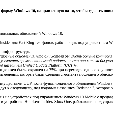
атформу Windows 10, направленную на то, чтобы сделать но
кциональных обновлений Windows 10.
Insider для Fast Ring телефонов, работающих под управлением W
ия инфраструктуры:
сшовные обновления, что они хотели бы иметь больше контроля 
, увеличить время автономной работы, и что они хотели бы ум
од названием Unified Update Platform (UUP)».
узки должен быть сокращен на 35% при переходе с одного крупно
е изменения, которые были сделаны с момента последнего обновл
еимуществами UUP после функционального обновления Windows 10
ейдут к следующему, под кодовым названием Redstone 3, которое 
дня на устройствах под управлением Windows 10 Mobile с предва
T, и устройства HoloLens Insider. Xbox One, работающие под упр