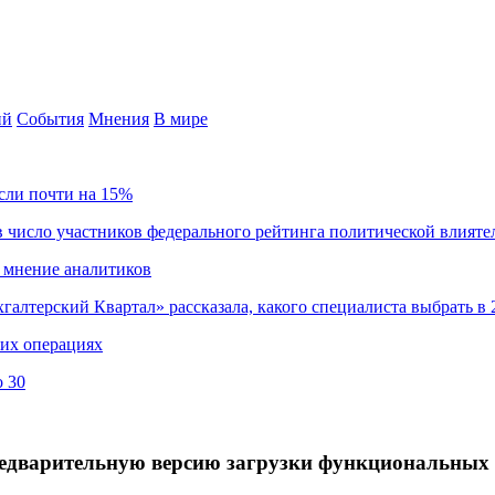
ий
События
Мнения
В мире
сли почти на 15%
 число участников федерального рейтинга политической влияте
 мнение аналитиков
хгалтерский Квартал» рассказала, какого специалиста выбрать в 
ких операциях
о 30
 предварительную версию загрузки функциональных