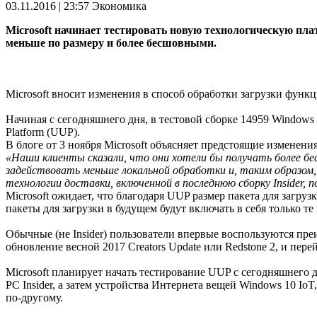
03.11.2016 | 23:57
Экономика
Microsoft начинает тестировать новую технологическую пл
меньше по размеру и более бесшовными.
Microsoft вносит изменения в способ обработки загрузки фун
Начиная с сегодняшнего дня, в тестовой сборке 14959 Windows 
Platform (UUP).
В блоге от 3 ноября Microsoft объясняет предстоящие изменен
«Наши клиенты сказали, что они хотели бы получать более бе
задействовать меньше локальной обработки и, таким образом
технологии доставки, включенной в последнюю сборку Insider, п
Microsoft ожидает, что благодаря UUP размер пакета для загр
пакеты для загрузки в будущем будут включать в себя только т
Обычные (не Insider) пользователи впервые воспользуются пр
обновление весной 2017 Creators Update или Redstone 2, и пер
Microsoft планирует начать тестирование UUP с сегодняшнего 
PC Insider, а затем устройства Интернета вещей Windows 10 Io
по-другому.