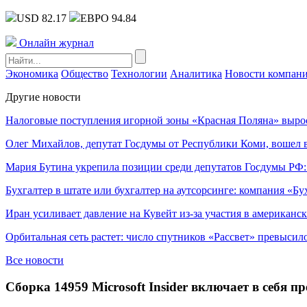
USD 82.17
ЕВРО 94.84
Онлайн журнал
Экономика
Общество
Технологии
Аналитика
Новости компан
Другие новости
Налоговые поступления игорной зоны «Красная Поляна» выро
Олег Михайлов, депутат Госдумы от Республики Коми, вошел в
Мария Бутина укрепила позиции среди депутатов Госдумы РФ:
Бухгалтер в штате или бухгалтер на аутсорсинге: компания «Бу
Иран усиливает давление на Кувейт из-за участия в американс
Орбитальная сеть растет: число спутников «Рассвет» превысил
Все новости
Сборка 14959 Microsoft Insider включает в себя