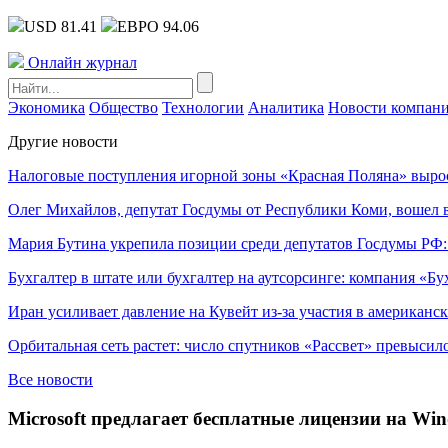
USD 81.41
ЕВРО 94.06
Онлайн журнал
Экономика
Общество
Технологии
Аналитика
Новости компан
Другие новости
Налоговые поступления игорной зоны «Красная Поляна» выро
Олег Михайлов, депутат Госдумы от Республики Коми, вошел в
Мария Бутина укрепила позиции среди депутатов Госдумы РФ:
Бухгалтер в штате или бухгалтер на аутсорсинге: компания «Бу
Иран усиливает давление на Кувейт из-за участия в американс
Орбитальная сеть растет: число спутников «Рассвет» превысил
Все новости
Microsoft предлагает бесплатные лицензии на Wi