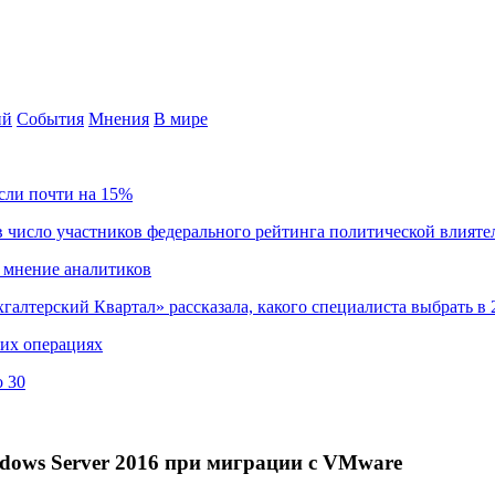
ий
События
Мнения
В мире
сли почти на 15%
 число участников федерального рейтинга политической влияте
 мнение аналитиков
хгалтерский Квартал» рассказала, какого специалиста выбрать в 
ких операциях
о 30
ndows Server 2016 при миграции с VMware