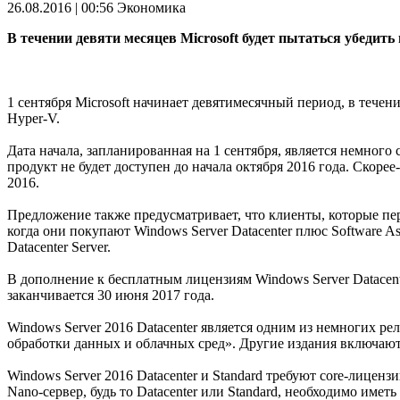
26.08.2016 | 00:56
Экономика
В течении девяти месяцев Microsoft будет пытаться убедить
1 сентября Microsoft начинает девятимесячный период, в течен
Hyper-V.
Дата начала, запланированная на 1 сентября, является немного с
продукт не будет доступен до начала октября 2016 года. Скор
2016.
Предложение также предусматривает, что клиенты, которые пер
когда они покупают Windows Server Datacenter плюс Software A
Datacenter Server.
В дополнение к бесплатным лицензиям Windows Server Datacente
заканчивается 30 июня 2017 года.
Windows Server 2016 Datacenter является одним из немногих ре
обработки данных и облачных сред». Другие издания включают Win
Windows Server 2016 Datacenter и Standard требуют core-лицензии
Nano-сервер, будь то Datacenter или Standard, необходимо иметь 