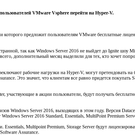
 пользователей VMware Vsphere перейти на Hyper-V.
ии которого предложит пользователям VMware бесплатные лицензи
транной, так как Windows Server 2016 не выйдет до Ignite шоу Mi
ее-всего, дополнительный месяц выделили для тех, кто хочет по
еключают рабочие нагрузки на Hyper-V, могут претендовать на б
ssurance. Это значит, что клиентам все равно придется покупать
r, участвующие в акции пользователи, будут получать бесплатно
лизов Windows Server 2016, выходящих в этом году. Версия Data
dows Server 2016 Standard, Essentials, MultiPoint Premium Server
. Essentials, Multipoint Premium, Storage Server будут лицензиро
Software Assurance.