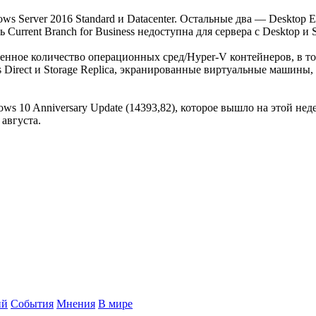
s Server 2016 Standard и Datacenter. Остальные два — Desktop Ex
Current Branch for Business недоступна для сервера с Desktop и S
ченное количество операционных сред/Hyper-V контейнеров, в то в
es Direct и Storage Replica, экранированные виртуальные машины, 
s 10 Anniversary Update (14393,82), которое вышло на этой недел
 августа.
ий
События
Мнения
В мире