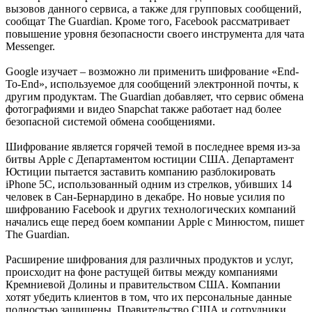
вызовов данного сервиса, а также для групповых сообщений,
сообщат The Guardian. Кроме того, Facebook рассматривает
повышение уровня безопасности своего инструмента для чата
Messenger.
Google изучает – возможно ли применить шифрование «End-
To-End», используемое для сообщений электронной почты, к
другим продуктам. The Guardian добавляет, что сервис обмена
фотографиями и видео Snapchat также работает над более
безопасной системой обмена сообщениями.
Шифрование является горячей темой в последнее время из-за
битвы Apple с Департаментом юстиции США. Департамент
Юстиции пытается заставить компанию разблокировать
iPhone 5C, использованный одним из стрелков, убивших 14
человек в Сан-Бернардино в декабре. Но новые усилия по
шифрованию Facebook и других технологических компаний
начались еще перед боем компании Apple с Минюстом, пишет
The Guardian.
Расширение шифрования для различных продуктов и услуг,
происходит на фоне растущей битвы между компаниями
Кремниевой Долины и правительством США. Компании
хотят убедить клиентов в том, что их персональные данные
полностью защищены. Правительство США и сотрудники