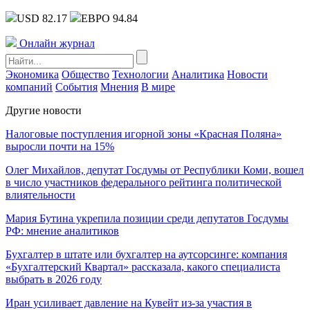
USD 82.17
ЕВРО 94.84
Онлайн журнал
Экономика
Общество
Технологии
Аналитика
Новости
компаний
События
Мнения
В мире
Другие новости
Налоговые поступления игорной зоны «Красная Поляна»
выросли почти на 15%
Олег Михайлов, депутат Госдумы от Республики Коми, вошел
в число участников федерального рейтинга политической
влиятельности
Мария Бутина укрепила позиции среди депутатов Госдумы
РФ: мнение аналитиков
Бухгалтер в штате или бухгалтер на аутсорсинге: компания
«Бухгалтерский Квартал» рассказала, какого специалиста
выбрать в 2026 году
Иран усиливает давление на Кувейт из-за участия в