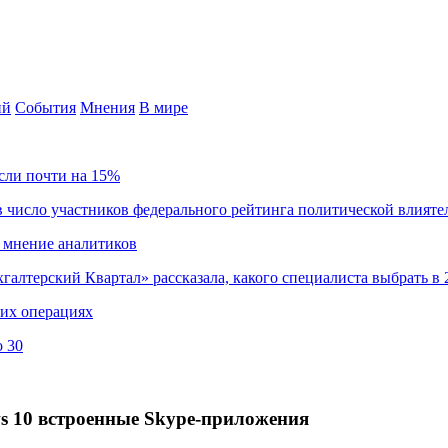
ий
События
Мнения
В мире
сли почти на 15%
 число участников федерального рейтинга политической влияте
 мнение аналитиков
хгалтерский Квартал» рассказала, какого специалиста выбрать в 
ких операциях
о 30
ws 10 встроенные Skype-приложения