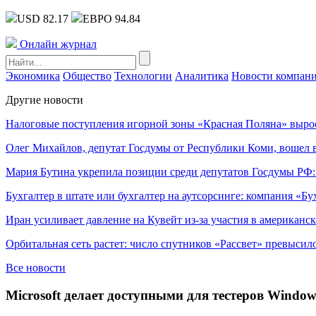
USD 82.17
ЕВРО 94.84
Онлайн журнал
Экономика
Общество
Технологии
Аналитика
Новости компан
Другие новости
Налоговые поступления игорной зоны «Красная Поляна» выро
Олег Михайлов, депутат Госдумы от Республики Коми, вошел в
Мария Бутина укрепила позиции среди депутатов Госдумы РФ:
Бухгалтер в штате или бухгалтер на аутсорсинге: компания «Бу
Иран усиливает давление на Кувейт из-за участия в американс
Орбитальная сеть растет: число спутников «Рассвет» превысил
Все новости
Microsoft делает доступными для тестеров Windo