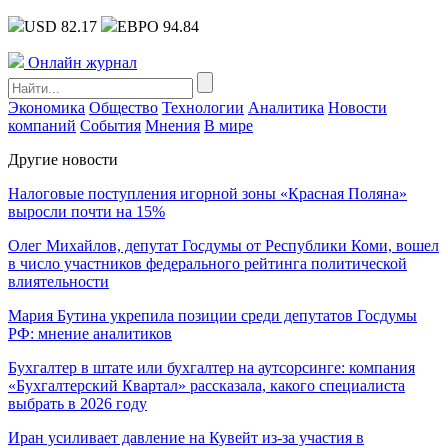
USD 82.17
ЕВРО 94.84
Онлайн журнал
Экономика
Общество
Технологии
Аналитика
Новости
компаний
События
Мнения
В мире
Другие новости
Налоговые поступления игорной зоны «Красная Поляна»
выросли почти на 15%
Олег Михайлов, депутат Госдумы от Республики Коми, вошел
в число участников федерального рейтинга политической
влиятельности
Мария Бутина укрепила позиции среди депутатов Госдумы
РФ: мнение аналитиков
Бухгалтер в штате или бухгалтер на аутсорсинге: компания
«Бухгалтерский Квартал» рассказала, какого специалиста
выбрать в 2026 году
Иран усиливает давление на Кувейт из-за участия в