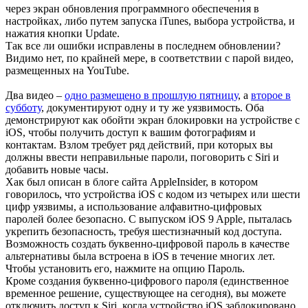
через экран обновления программного обеспечения в
настройках, либо путем запуска iTunes, выбора устройства, и
нажатия кнопки Update.
Так все ли ошибки исправлены в последнем обновлении?
Видимо нет, по крайней мере, в соответствии с парой видео,
размещенных на YouTube.
Два видео –
одно размещено в прошлую пятницу
, а
второе в
субботу
, документируют одну и ту же уязвимость. Оба
демонстрируют как обойти экран блокировки на устройстве с
iOS, чтобы получить доступ к вашим фотографиям и
контактам. Взлом требует ряд действий, при которых вы
должны ввести неправильные пароли, поговорить с Siri и
добавить новые часы.
Хак был описан в блоге сайта AppleInsider, в котором
говорилось, что устройства iOS с кодом из четырех или шести
цифр уязвимы, а использование алфавитно-цифровых
паролей более безопасно. С выпуском iOS 9 Apple, пыталась
укрепить безопасность, требуя шестизначный код доступа.
Возможность создать буквенно-цифровой пароль в качестве
альтернативы была встроена в iOS в течение многих лет.
Чтобы установить его, нажмите на опцию Пароль.
Кроме создания буквенно-цифрового пароля (единственное
временное решение, существующее на сегодня), вы можете
отключить доступ к Siri, когда устройство iOS заблокировано.