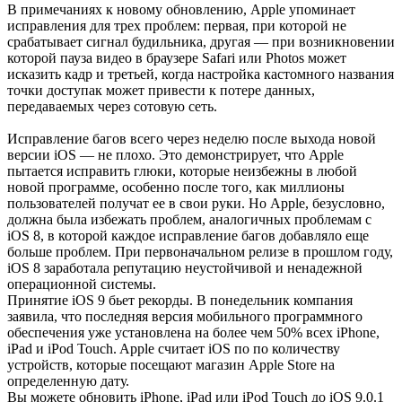
В примечаниях к новому обновлению, Apple упоминает
исправления для трех проблем: первая, при которой не
срабатывает сигнал будильника, другая — при возникновении
которой пауза видео в браузере Safari или Photos может
исказить кадр и третьей, когда настройка кастомного названия
точки доступак может привести к потере данных,
передаваемых через сотовую сеть.
Исправление багов всего через неделю после выхода новой
версии iOS — не плохо. Это демонстрирует, что Apple
пытается исправить глюки, которые неизбежны в любой
новой программе, особенно после того, как миллионы
пользователей получат ее в свои руки. Но Apple, безусловно,
должна была избежать проблем, аналогичных проблемам с
iOS 8, в которой каждое исправление багов добавляло еще
больше проблем. При первоначальном релизе в прошлом году,
iOS 8 заработала репутацию неустойчивой и ненадежной
операционной системы.
Принятие iOS 9 бьет рекорды. В понедельник компания
заявила, что последняя версия мобильного программного
обеспечения уже установлена на более чем 50% всех iPhone,
iPad и iPod Touch. Apple считает iOS по по количеству
устройств, которые посещают магазин Apple Store на
определенную дату.
Вы можете обновить iPhone, iPad или iPod Touch до iOS 9.0.1