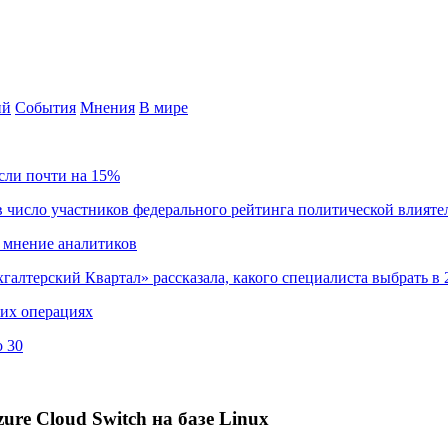
ий
События
Мнения
В мире
сли почти на 15%
 число участников федерального рейтинга политической влияте
 мнение аналитиков
хгалтерский Квартал» рассказала, какого специалиста выбрать в 
ких операциях
о 30
ure Cloud Switch на базе Linux