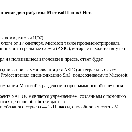
вление дистрибутива Microsoft Linux? Нет.
 как коммутаторы ЦОД.
логе от 17 сентября. Microsoft также продемонстрировала
анные интегральные схемы (ASIC), которые находятся внутри
я на появившиеся заголовки в прессе, ответ будет
икладного программирования для ASIC (интегральных схем
 Project принял спецификацию SAI, поддерживаемую Microsoft
компании Microsoft к разделению программного обеспечения
 проекта SAI. OCP является учреждением, созданным с помощью
рогих центров обработки данных.
ии облачного сервера — 12U шасси, способное вместить 24