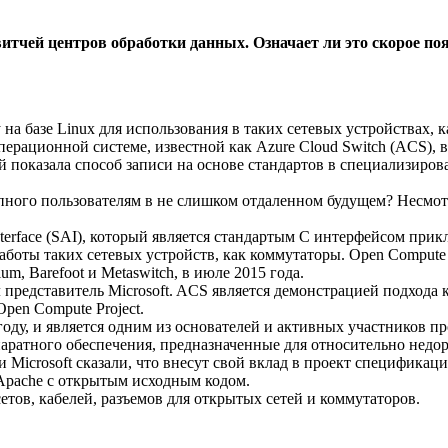
свитчей центров обработки данных. Означает ли это скорое поя
на базе Linux для использования в таких сетевых устройствах,
ационной системе, известной как Azure Cloud Switch (ACS), в б
показала способ записи на основе стандартов в специализиров
упного пользователям в не слишком отдаленном будущем? Несмотр
 Interface (SAI), который является стандартым С интерфейсом пр
аботы таких сетевых устройств, как коммутаторы. Open Compute
m, Barefoot и Metaswitch, в июле 2015 года.
представитель Microsoft. ACS является демонстрацией подхода 
pen Compute Project.
4 году, и является одним из основателей и активных участников
паратного обеспечения, предназначенные для относительно недо
 Microsoft сказали, что внесут свой вклад в проект спецификац
 Apache с открытым исходным кодом.
тов, кабелей, разъемов для открытых сетей и коммутаторов.