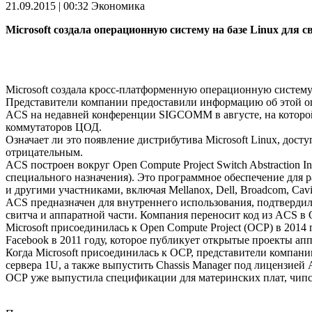
21.09.2015 | 00:32
Экономика
Microsoft создала операционную систему на базе Linux для 
Microsoft создала кросс-платформенную операционную систему 
Представители компании предоставили информацию об этой опер
ACS на недавней конференции SIGCOMM в августе, на которой 
коммутаторов ЦОД.
Означает ли это появление дистрибутива Microsoft Linux, дост
отрицательным.
ACS построен вокруг Open Compute Project Switch Abstraction
специального назначения). Это программное обеспечение для р
и другими участниками, включая Mellanox, Dell, Broadcom, Caviu
ACS предназначен для внутреннего использования, подтвердил 
свитча и аппаратной части. Компания переносит код из ACS в O
Microsoft присоединилась к Open Compute Project (OCP) в 201
Facebook в 2011 году, которое публикует открытые проекты ап
Когда Microsoft присоединилась к OCP, представители компании
сервера 1U, а также выпустить Chassis Manager под лицензией
ОСР уже выпустила спецификации для материнских плат, чипсе