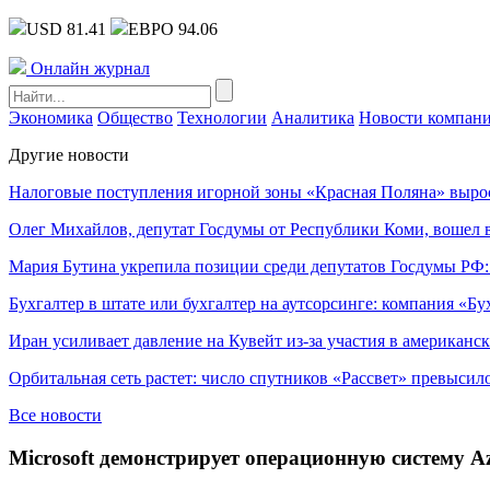
USD 81.41
ЕВРО 94.06
Онлайн журнал
Экономика
Общество
Технологии
Аналитика
Новости компан
Другие новости
Налоговые поступления игорной зоны «Красная Поляна» выро
Олег Михайлов, депутат Госдумы от Республики Коми, вошел в
Мария Бутина укрепила позиции среди депутатов Госдумы РФ:
Бухгалтер в штате или бухгалтер на аутсорсинге: компания «Бу
Иран усиливает давление на Кувейт из-за участия в американс
Орбитальная сеть растет: число спутников «Рассвет» превысил
Все новости
Microsoft демонстрирует операционную систему Az