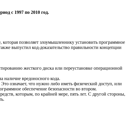
иод с 1997 по 2010 год.
e, которая позволяет злоумышленнику установить программное
также выпустил код-доказательство правильности концепции
атированию жесткого диска или переустановке операционной
на наличие вредоносного кода.
Это означает, что нужно либо иметь физический доступ, или
рограммное обеспечение безопасности во втором.
редств, которым, по крайней мере, пять лет. С другой стороны,
ть.