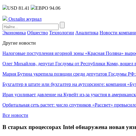
USD 81.41
ЕВРО 94.06
Онлайн журнал
Экономика
Общество
Технологии
Аналитика
Новости компан
Другие новости
Налоговые поступления игорной зоны «Красная Поляна» выро
Олег Михайлов, депутат Госдумы от Республики Коми, вошел в
Мария Бутина укрепила позиции среди депутатов Госдумы РФ:
Бухгалтер в штате или бухгалтер на аутсорсинге: компания «Бу
Иран усиливает давление на Кувейт из-за участия в американс
Орбитальная сеть растет: число спутников «Рассвет» превысил
Все новости
В старых процессорах Intel обнаружена новая уя