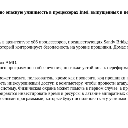
о опасную уязвимость в процессорах Intel, выпущенных в пер
 в архитектуре x86 процесссоров, предшествующих Sandy Bridg
оторый контролирует безопасность на уровне прошивки. Домас 
соры AMD.
ного программного обеспечения, но также устойчива к переформ
может сделать пользователь, кроме как проверить код прошивки 
ь низкоуровневый доступ к компьютеру, чтобы провести атаку. 
систему. Физическая охрана может помочь в первом случае, а п
обираются инвестировать время и ресурсы в латание аппаратных с
носными программами, которые будут использовать эту уязвимос