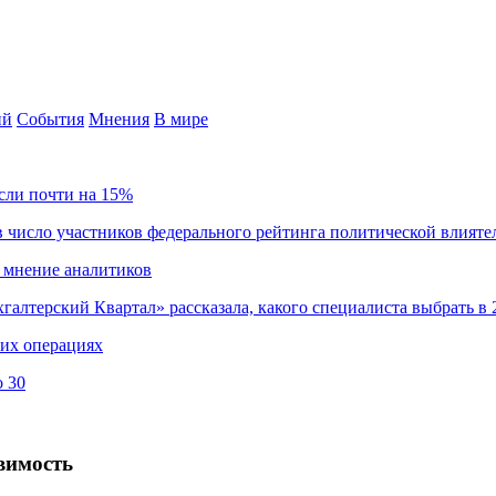
ий
События
Мнения
В мире
сли почти на 15%
 число участников федерального рейтинга политической влияте
 мнение аналитиков
хгалтерский Квартал» рассказала, какого специалиста выбрать в 
ких операциях
о 30
звимость